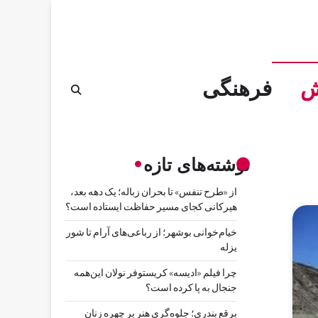
ش
فرهنگی
نوشته‌های تازه
از «طرح تنفس» تا بحران زباله؛ یک دهه بعد،
هیرکانی کجای مسیر حفاظت ایستاده است؟
خیام‌خوانی بوشهر؛ از رباعی‌های آرام تا شور
یزله
چرا فیلم «ادیسه» کریستوفر نولان این‌همه
جنجال به پا کرده است؟
برقع بندری؛ جلوه‌گری هنر بر چهره زنان