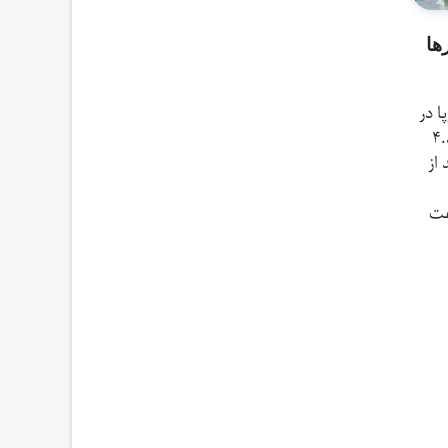
ها
وپا در
یلادی به طور متوسط ۴.۸
ها ۳۸ درصد از
عت