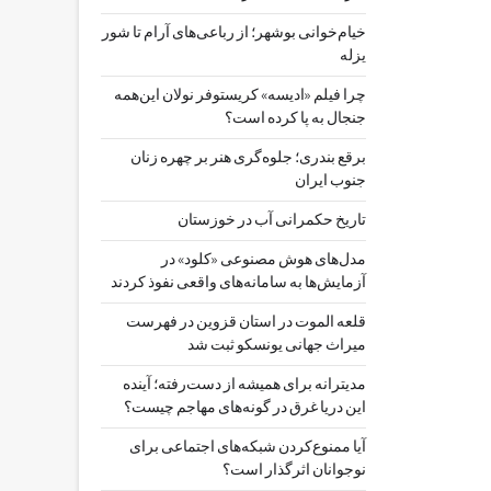
خیام‌خوانی بوشهر؛ از رباعی‌های آرام تا شور
یزله
چرا فیلم «ادیسه» کریستوفر نولان این‌همه
جنجال به پا کرده است؟
برقع بندری؛ جلوه‌گری هنر بر چهره زنان
جنوب ایران
تاریخ حکمرانی آب در خوزستان
مدل‌های هوش مصنوعی «کلود» در
آزمایش‌ها به سامانه‌های واقعی نفوذ کردند
قلعه الموت در استان قزوین در فهرست
میراث جهانی یونسکو ثبت شد
مدیترانه برای همیشه از دست‌رفته؛ آینده
این دریا غرق در گونه‌های مهاجم چیست؟
آیا ممنوع‌کردن شبکه‌های اجتماعی برای
نوجوانان اثرگذار است؟