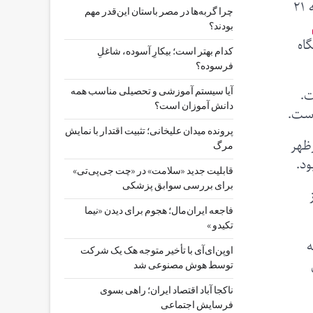
کیف ابزاری که هنگام پیاده‌روی فضایی یاسمین مقبلی و لورال اوهارا از دستشان افتاد و در فضا گم شد، روز سه‌شنبه ۲۱
چرا گربه‌ها در مصر باستان این‌قدر مهم
بودند؟
ستگاه
کدام بهتر است؛ بیکارِ آسوده، شاغلِ
فرسوده؟
ت.
آیا سیستم آموزشی و تحصیلی مناسب همه
دانش آموزان است؟
است.
پرونده میدان علیخانی؛ تثبیت اقتدار با نمایش
 را عصر سه‌شنبه بین ساعت ۶:۲۴ تا ۶:۳۴ بعدازظهر
مرگ
قابلیت جدید «سلامت» در «چت ‌جی‌پی‌تی»
برای بررسی سوابق پزشکی
فاجعه ایران‌مال؛ هجوم برای دیدن «نیما
تکیدو »
 که
اوپن‌ای‌آی با تأخیر متوجه هک یک شرکت
کل
توسط هوش مصنوعی شد
ناکجا آباد اقتصاد ایران؛ راهی بسوی
فرسایش اجتماعی