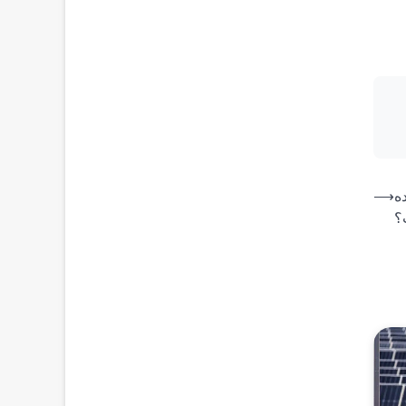
ده
⟶
؟