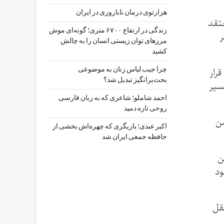
هزارتوی درمان ناباروری در ایران
عتقد
زندگی در ارتفاع ۶۷۰۰ متری؛ گونه‌ای موش
ر
مرزهای توان زیستی انسان را به چالش
کشید
رخ قرار
چرا جیب‌ لباس زنان به موضوعی
بحث‌برانگیز تبدیل شد؟
 مسیر
احمد شاملو؛ شاعری که به زبان فارسی
روحی تازه دمید
من
اکبر عبدی؛ بازیگری که چهره‌اش بخشی از
حافظه جمعی ایران شد
ن
ود
قل