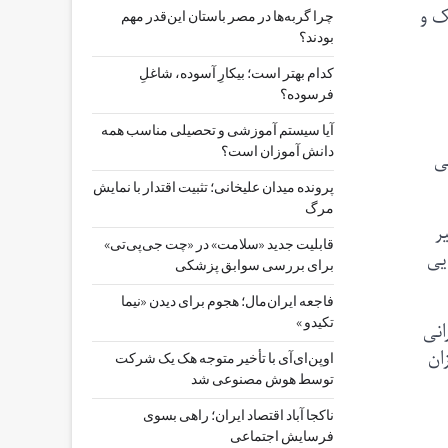
ک و
چرا گربه‌ها در مصر باستان این‌قدر مهم
بودند؟
کدام بهتر است؛ بیکارِ آسوده، شاغلِ
فرسوده؟
آیا سیستم آموزشی و تحصیلی مناسب همه
دانش آموزان است؟
ی
پرونده میدان علیخانی؛ تثبیت اقتدار با نمایش
مرگ
ر
قابلیت جدید «سلامت» در «چت ‌جی‌پی‌تی»
یی
برای بررسی سوابق پزشکی
فاجعه ایران‌مال؛ هجوم برای دیدن «نیما
تکیدو »
انی
میزان
اوپن‌ای‌آی با تأخیر متوجه هک یک شرکت
توسط هوش مصنوعی شد
ناکجا آباد اقتصاد ایران؛ راهی بسوی
فرسایش اجتماعی