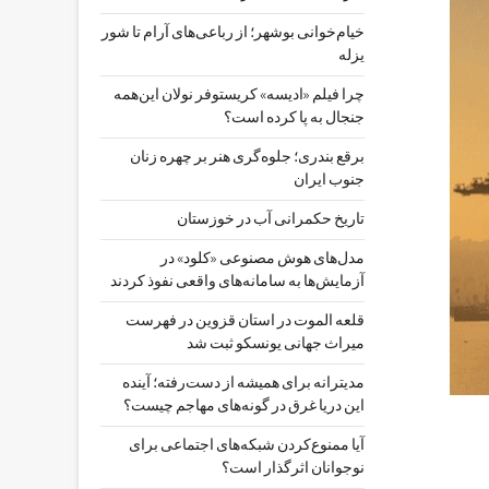
خیام‌خوانی بوشهر؛ از رباعی‌های آرام تا شور
یزله
چرا فیلم «ادیسه» کریستوفر نولان این‌همه
جنجال به پا کرده است؟
برقع بندری؛ جلوه‌گری هنر بر چهره زنان
جنوب ایران
تاریخ حکمرانی آب در خوزستان
مدل‌های هوش مصنوعی «کلود» در
آزمایش‌ها به سامانه‌های واقعی نفوذ کردند
قلعه الموت در استان قزوین در فهرست
میراث جهانی یونسکو ثبت شد
مدیترانه برای همیشه از دست‌رفته؛ آینده
این دریا غرق در گونه‌های مهاجم چیست؟
آیا ممنوع‌کردن شبکه‌های اجتماعی برای
نوجوانان اثرگذار است؟