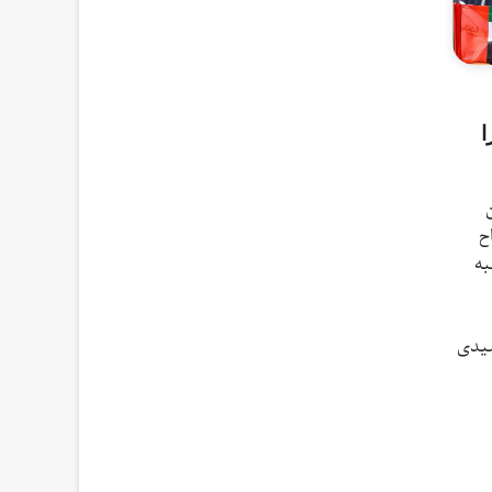
ا
ن
ح
به
شیدی