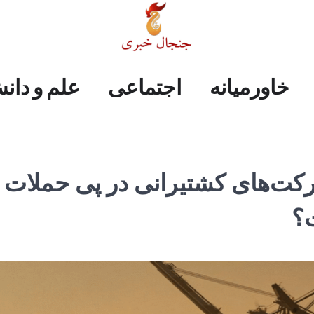
علم
ایران
جهان
صفحه
فرهنگی
اجتماعی
خاورمیانه
خاورمیانه
اجتماعی
علم و دان
و
اول
دانش
کت‌های کشتیرانی در پی حملات
ت؟