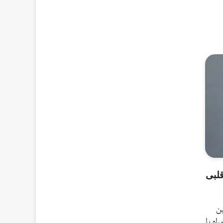
قلبی
ین
اه با