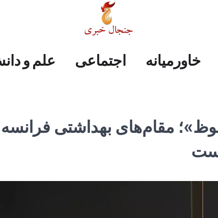
علم
ایران
جهان
صفحه
فرهنگی
اجتماعی
خاورمیانه
خاورمیانه
اجتماعی
علم و دان
و
اول
دانش
وظ»؛ مقام‌های بهداشتی فرانسه:
است