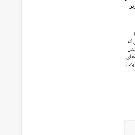
تر
 که
شدن
‌های
ریه…