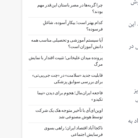
روش
چرا گربه‌ها در مصر باستان این‌قدر مهم
بودند؟
د. این
کدام بهتر است؛ بیکارِ آسوده، شاغلِ
فرسوده؟
آیا سیستم آموزشی و تحصیلی مناسب همه
 در
دانش آموزان است؟
پرونده میدان علیخانی؛ تثبیت اقتدار با نمایش
مرگ
قابلیت جدید «سلامت» در «چت ‌جی‌پی‌تی»
برای بررسی سوابق پزشکی
ز
فاجعه ایران‌مال؛ هجوم برای دیدن «نیما
ی
تکیدو »
اوپن‌ای‌آی با تأخیر متوجه هک یک شرکت
توسط هوش مصنوعی شد
د به
ناکجا آباد اقتصاد ایران؛ راهی بسوی
فرسایش اجتماعی