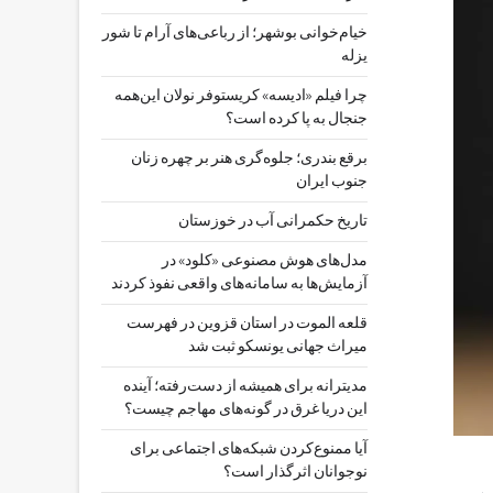
خیام‌خوانی بوشهر؛ از رباعی‌های آرام تا شور
یزله
چرا فیلم «ادیسه» کریستوفر نولان این‌همه
جنجال به پا کرده است؟
برقع بندری؛ جلوه‌گری هنر بر چهره زنان
جنوب ایران
تاریخ حکمرانی آب در خوزستان
مدل‌های هوش مصنوعی «کلود» در
آزمایش‌ها به سامانه‌های واقعی نفوذ کردند
قلعه الموت در استان قزوین در فهرست
میراث جهانی یونسکو ثبت شد
مدیترانه برای همیشه از دست‌رفته؛ آینده
این دریا غرق در گونه‌های مهاجم چیست؟
آیا ممنوع‌کردن شبکه‌های اجتماعی برای
نوجوانان اثرگذار است؟