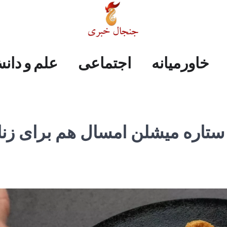
علم
ایران
جهان
صفحه
فرهنگی
اجتماعی
خاورمیانه
خاورمیانه
اجتماعی
علم و دان
و
اول
دانش
ستاره میشلن امسال هم برای زنا