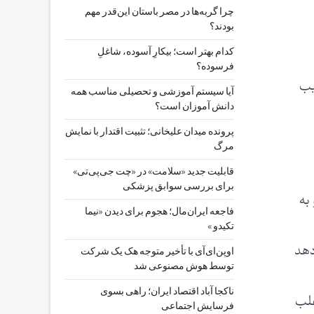
چرا گربه‌ها در مصر باستان این‌قدر مهم
بودند؟
کدام بهتر است؛ بیکارِ آسوده، شاغلِ
فرسوده؟
یب
آیا سیستم آموزشی و تحصیلی مناسب همه
دانش آموزان است؟
پرونده میدان علیخانی؛ تثبیت اقتدار با نمایش
مرگ
قابلیت جدید «سلامت» در «چت ‌جی‌پی‌تی»
برای بررسی سوابق پزشکی
به
فاجعه ایران‌مال؛ هجوم برای دیدن «نیما
تکیدو »
دهد
اوپن‌ای‌آی با تأخیر متوجه هک یک شرکت
توسط هوش مصنوعی شد
ناکجا آباد اقتصاد ایران؛ راهی بسوی
غلب
فرسایش اجتماعی