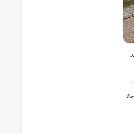
ر
ین
الا