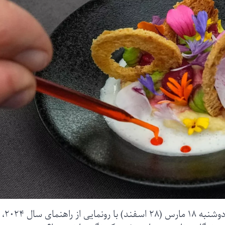
میشلن، راهنمای معتبر رستوران‌های فرانسوی، روز دوشنبه ۱۸ مارس (۲۸ اسفند) با رونمایی از راهنمای سال ۲۰۲۴،