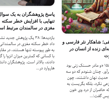
پاسخ پژوهشگران به یک سوال: 
تنهایی با افزایش خطر سکته
مغزی در سالمندان مرتبط ا
بازدیدها: 38 یک پژوهش جدید نش
هقی؛ شاهکار نثر فارسی و
داد خطر سکته مغزی در سالمندانی 
‌ای زنده از انسان در
به طور پیوسته تنها هستند، در مقا
رت
با کسانی که کمترین میزان انزوا را گ
دادند، بالاتر است. پژوهشگران دانش
بازدیدها: 155 «و مادر حسنک زنی بود
هاروارد در…
ر. چنان شنودم که دو سه
ن حدیث نهان داشتند، چون
عی نکرد، بلکه بگریست به
ه حاضران از درد وی خون
 پس گفت:…