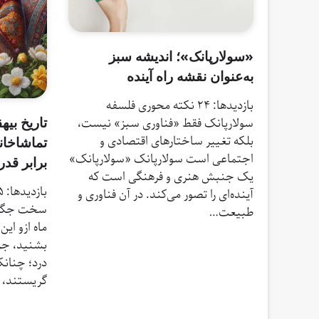
«سولارپانک»؛ اندیشه سبز
به‌عنوان نقشه راه آینده
بازدیدها: 24 نکته محوری فلسفه
تاریخ بی
سولارپانک فقط «فناوری سبز» نیست،
بلکه تغییر ساختارهای اقتصادی و
تماشاخانه
اجتماعی است سولارپانک «سولارپانک»
برابر قد
یک جنبش هنری و فرهنگی است که
آینده‌ای را تصور می‌کند. در آن فناوری و
سخت جگرآو
طبیعت…
ماه ازو ای
بشنید، جز
درد؛ چنانک
گریستند،