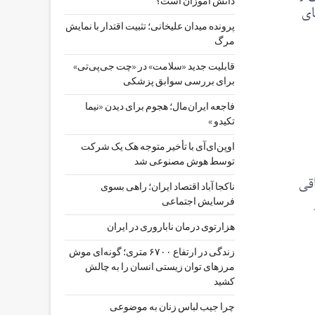
دانش آموزان است؟
ای
پرونده میدان علیخانی؛ تثبیت اقتدار با نمایش
مرگ
قابلیت جدید «سلامت» در «چت ‌جی‌پی‌تی»
برای بررسی سوابق پزشکی
فاجعه ایران‌مال؛ هجوم برای دیدن «نیما
تکیدو »
اوپن‌ای‌آی با تأخیر متوجه هک یک شرکت
توسط هوش مصنوعی شد
اش باقی
ناکجا آباد اقتصاد ایران؛ راهی بسوی
فرسایش اجتماعی
هزارتوی درمان ناباروری در ایران
زندگی در ارتفاع ۶۷۰۰ متری؛ گونه‌ای موش
مرزهای توان زیستی انسان را به چالش
کشید
چرا جیب‌ لباس زنان به موضوعی