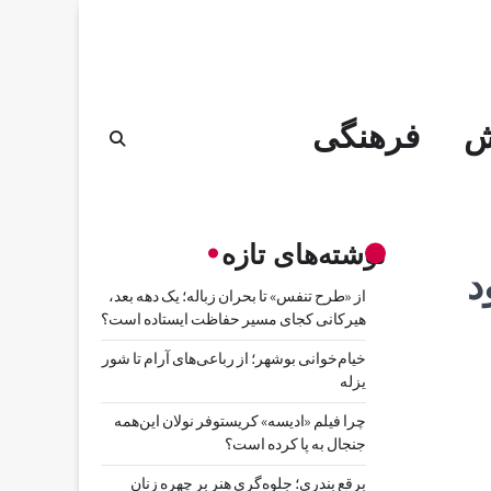
ش
فرهنگی
نوشته‌های تازه
از «طرح تنفس» تا بحران زباله؛ یک دهه بعد،
هیرکانی کجای مسیر حفاظت ایستاده است؟
خیام‌خوانی بوشهر؛ از رباعی‌های آرام تا شور
یزله
چرا فیلم «ادیسه» کریستوفر نولان این‌همه
جنجال به پا کرده است؟
برقع بندری؛ جلوه‌گری هنر بر چهره زنان