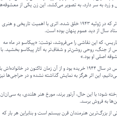
 و زرد به سر دارد، به تصویر می‌کشد. این زن یکی از معشوقه‌ه
به گفته اگنس سِوِسترـ‌ باربه، کارشناس هنری، این اثر که در ژوئیه ۱۹۴۳ خلق شده، اثری با اهمیت تاریخی و هنری
اد سال از دید عموم پنهان بوده است.
 پاریس، که این نقاشی را می‌فروشد، نوشت: «پیکاسو در ماه مه
و پس از جنگ، روحی روشن‌تر و شفاف‌تر به آثار پیکاسو بخشید. با
پرتره تازه کشف‌شده از مار را یک مجموعه‌دار ناشناس در سال ۱۹۴۴ خریده بود و از آن زمان تاکنون در خانواده‌
 می‌دانیم، این اثر هرگز به نمایش گذاشته نشده و در حراجی‌ها نیز
حداقل ۹.۴۵ میلیون دلار فروخته شود؛ با این حال، آرتور برند، مورخ هنر هلندی، به سی‌ان‌ان
ن‌ها به فروش برسد.
 از بزرگ‌ترین هنرمندان قرن بیستم است و بنابراین هر بار که