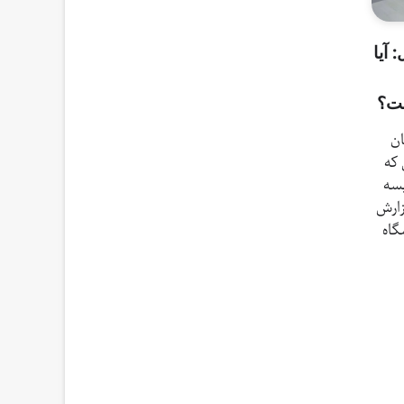
آیا
ست؟
ان
که
یسه
زارش
گاه