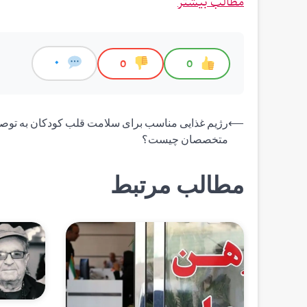
مطالب بیشتر
0
0
0
راهبری
⟵
رژیم غذایی مناسب برای سلامت قلب کودکان به توص
متخصصان چیست؟
نوشته
مطالب مرتبط