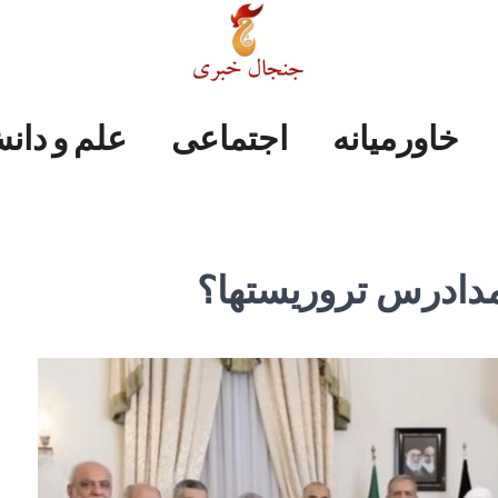
علم
ایران
جهان
صفحه
فرهنگی
اجتماعی
خاورمیانه
خاورمیانه
اجتماعی
علم و دان
و
اول
دانش
مدادرس تروریستها؟