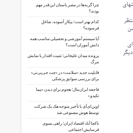
تهای
چرا گربه‌ها در مصر باستان این‌قدر مهم
بودند؟
تظر
کدام بهتر است؛ بیکارِ آسوده، شاغلِ
سن
فرسوده؟
آیا سیستم آموزشی و تحصیلی مناسب همه
ای
دانش آموزان است؟
دیگر
پرونده میدان علیخانی؛ تثبیت اقتدار با نمایش
مرگ
قابلیت جدید «سلامت» در «چت ‌جی‌پی‌تی»
برای بررسی سوابق پزشکی
فاجعه ایران‌مال؛ هجوم برای دیدن «نیما
تکیدو »
اوپن‌ای‌آی با تأخیر متوجه هک یک شرکت
توسط هوش مصنوعی شد
ناکجا آباد اقتصاد ایران؛ راهی بسوی
فرسایش اجتماعی