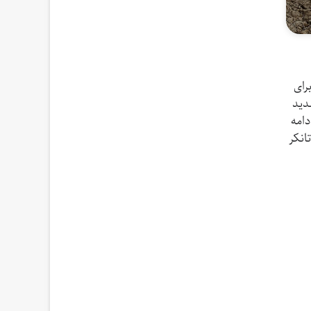
 خرداد، برای
دید
دامه
انکر