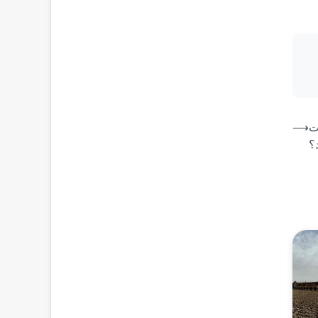
ت
⟶
؟