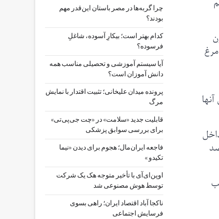
م
چرا گربه‌ها در مصر باستان این‌قدر مهم
بودند؟
ن
کدام بهتر است؛ بیکارِ آسوده، شاغلِ
فرسوده؟
مرغ
آیا سیستم آموزشی و تحصیلی مناسب همه
دانش آموزان است؟
پرونده میدان علیخانی؛ تثبیت اقتدار با نمایش
 از طول آنها
مرگ
قابلیت جدید «سلامت» در «چت ‌جی‌پی‌تی»
برای بررسی سوابق پزشکی
۱۰ سنتی آمریکا را داخل
۱.۹۵ و ماده‌ها ۲.۶ گرم است. بین ۲۲ تا ۳۴ درصد
فاجعه ایران‌مال؛ هجوم برای دیدن «نیما
تکیدو »
اوپن‌ای‌آی با تأخیر متوجه هک یک شرکت
جب
توسط هوش مصنوعی شد
ناکجا آباد اقتصاد ایران؛ راهی بسوی
فرسایش اجتماعی