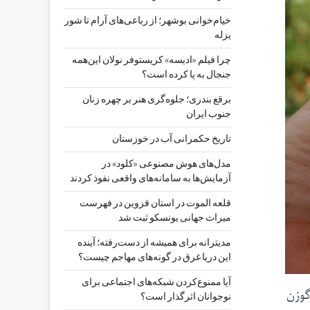
خیام‌خوانی بوشهر؛ از رباعی‌های آرام تا شور
یزله
چرا فیلم «ادیسه» کریستوفر نولان این‌همه
جنجال به پا کرده است؟
برقع بندری؛ جلوه‌گری هنر بر چهره زنان
جنوب ایران
تاریخ حکمرانی آب در خوزستان
مدل‌های هوش مصنوعی «کلود» در
آزمایش‌ها به سامانه‌های واقعی نفوذ کردند
قلعه الموت در استان قزوین در فهرست
میراث جهانی یونسکو ثبت شد
مدیترانه برای همیشه از دست‌رفته؛ آینده
این دریا غرق در گونه‌های مهاجم چیست؟
آیا ممنوع‌کردن شبکه‌های اجتماعی برای
گوزن
نوجوانان اثرگذار است؟