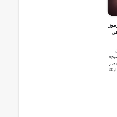
موز
نی
ن
شبح»
ما را
رتقا