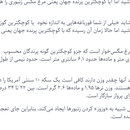
د اما آیا کوچکترین پرنده جهان یعنی مرغ مگس‌ زنبوری را ه
ید خیلی از شما قورباغه‌هایی به اندازه نخود یا کوچکترین گوز
د اما حالا زمان آن رسیده که با کوچکترین پرنده جهان یعنی 
ن مرغ مگس‌خوار است که جزو کوچکترین گونه پرندگان محسوب
می‌شوند. طول مرغ‌های مگس‌ زنبوری نر ۵.۵ سانتری‌ متر و ماده‌‌‌ها حدود ۶.۱ سانتری‌ متر است. حدود نیمی
وزنشان هم واقعا سبک است، اگر می‌خواهید بدانید آنها چقدر وزن دارند کافی است یک سکه 
دستتان نگه دارید، آنها تقریبا هم وزن همان سکه هستند. وزن نرها 
رای پرواز سازگار است.
می‌زنند و صدایی شبیه به «وزوز» کردن زنبورها ایجاد می‌کند، بنابراین جای تع
شده است.