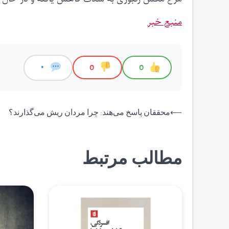
منبع خبر
0
0
0
راهبری
⟵
محققان پاسخ می‌هند: چرا مردان ریش می‌گذارند؟
نوشته
مطالب مرتبط