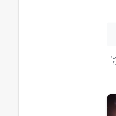
ی
⟶
د؟