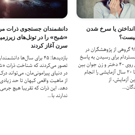
انداختن یا سرخ شدن
دانشمندان جستجوی ذرات مر
چیست؟
«شبح» را در تونل‌های زیرزمی
سرن آغاز کردند
بازدیدها: 96 گروهی از پژوهشگران در
ستردام برای رسیدن به پاسخ
بازدیدها: 45 برای سال‌ها دانشمندا
این پرسش روی ۴۰ دختر و زن جوان بین
تصور می‌کردند که شناخت ذرات «
سنین ۱۶ تا ۲۰ سال آزمایشی را انجام
در دنیای پیرامونی‌مان، می‌تواند درک 
ین آزمایش، از
از ماهیت واقعی کیهان تا حد زیادی ا
دگان…
دهد. این ذرات که تقریبا هیچ جرمی
ندارند با…