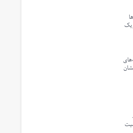
ا
ریک
‌های
یشان
عیت