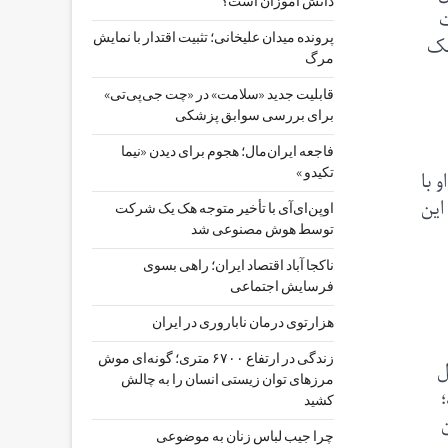
دانش آموزان است؟
ت
سک
پرونده میدان علیخانی؛ تثبیت اقتدار با نمایش
مرگ
قابلیت جدید «سلامت» در «چت ‌جی‌پی‌تی»
برای بررسی سوابق پزشکی
فاجعه ایران‌مال؛ هجوم برای دیدن «نیما
تکیدو »
 با
این
اوپن‌ای‌آی با تأخیر متوجه هک یک شرکت
توسط هوش مصنوعی شد
ناکجا آباد اقتصاد ایران؛ راهی بسوی
فرسایش اجتماعی
هزارتوی درمان ناباروری در ایران
زندگی در ارتفاع ۶۷۰۰ متری؛ گونه‌ای موش
ل
مرزهای توان زیستی انسان را به چالش
شود؛
کشید
چرا جیب‌ لباس زنان به موضوعی