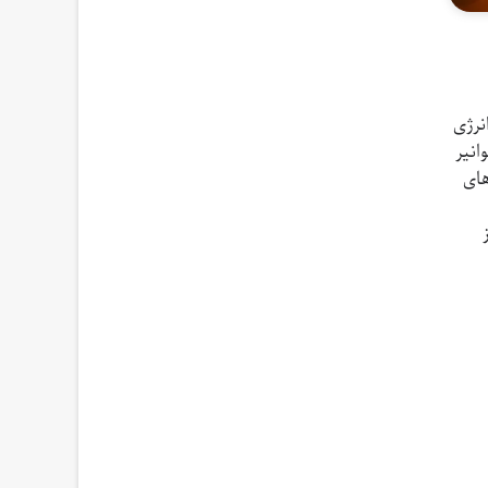
 انرژی
انیر
های