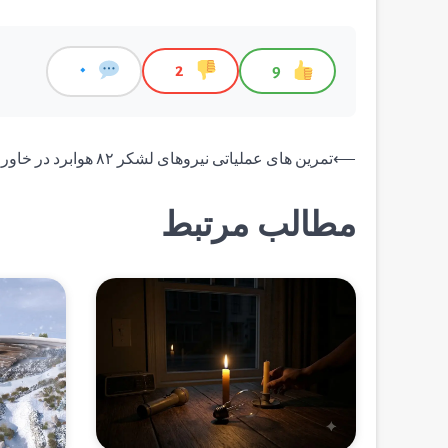
0
2
9
راهبری
⟵
تمرین های عملیاتی نیروهای لشکر ۸۲ هوابرد در خاورمیانه
نوشته
مطالب مرتبط