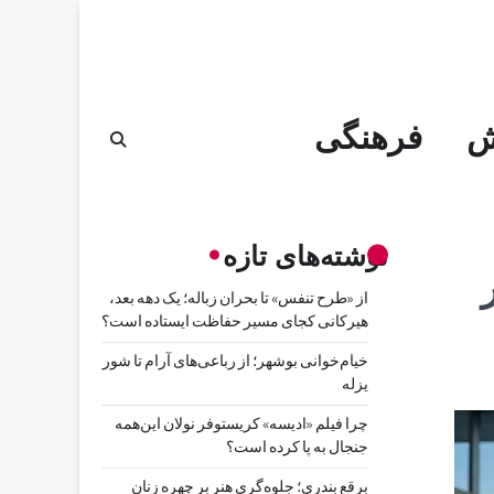
ش
فرهنگی
نوشته‌های تازه
ر
از «طرح تنفس» تا بحران زباله؛ یک دهه بعد،
هیرکانی کجای مسیر حفاظت ایستاده است؟
خیام‌خوانی بوشهر؛ از رباعی‌های آرام تا شور
یزله
چرا فیلم «ادیسه» کریستوفر نولان این‌همه
جنجال به پا کرده است؟
برقع بندری؛ جلوه‌گری هنر بر چهره زنان