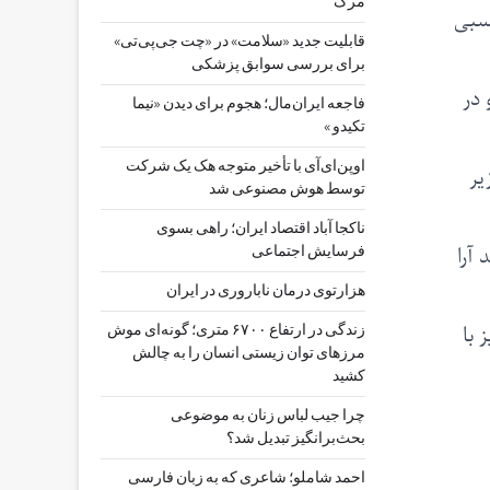
مرگ
درصد آرا اکثریت نسبی
قابلیت جدید «سلامت» در «چت ‌جی‌پی‌تی»
برای بررسی سوابق پزشکی
و در
فاجعه ایران‌مال؛ هجوم برای دیدن «نیما
تکیدو »
اوپن‌ای‌آی با تأخیر متوجه هک یک شرکت
زیر
توسط هوش مصنوعی شد
ناکجا آباد اقتصاد ایران؛ راهی بسوی
وسک، نامزد خود برای مقام نخست‌وزیری، ۳۱ درصد آرا
فرسایش اجتماعی
هزارتوی درمان ناباروری در ایران
نیز با
زندگی در ارتفاع ۶۷۰۰ متری؛ گونه‌ای موش
مرزهای توان زیستی انسان را به چالش
کشید
چرا جیب‌ لباس زنان به موضوعی
بحث‌برانگیز تبدیل شد؟
احمد شاملو؛ شاعری که به زبان فارسی