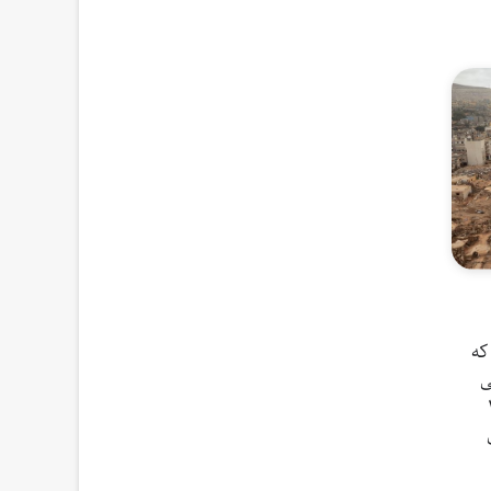
 که
ی
ر (۲۸