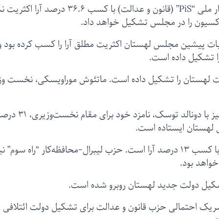
بر اساس نتایج رسمی منتشر شده، حزب‌ محافظه‌کار ملی “PiS” (قانون و عدالت) با کسب ۳۶.۶ 
فراکسیون را در مجلس تشکیل خواهد داد.
و عدالت) در انتخابات پیشین مجلس لهستان اکثریت مطلق آرا را کسب کرده بود 
ا تشکیل داده است.
 عدالت) از سال ۲۰۱۵ تاکنون دولت لهستان را تشکیل داده است. ماتئوش موراویسکی، نخست و
حزب لیبرال-محافظه‌کار “ائتلاف شهروندان” (KO) نیز با دونالد ت
انی لهستان ایستاده است.
نیروی سوم مجلس لهستان حزب “چپ‌های نوین” با کسب ۱۳ درصد آرا است. حزب لیبرال-محافظه‌کار “راه سوم” 
شکیل دولت جدید لهستان روبرو شده است.
شریک احتمالی حزب قانون و عدالت برای تشکیل دولت ائتلافی