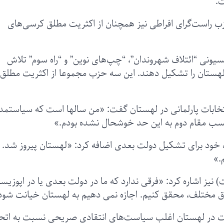
ب راست‌گرای افراطی نیز همچنان از اکثریت مطلق کرسی‌های
یسیونی “ائتلاف شهروندان”، “چپ‌های نوین” و “راه سوم” تلاش
 لهستان را تشکیل دهند. این سه حزب مجموعا از اکثریت مطلق
انتخابات پارلمانی در لهستان گفت: «من سالها است که سیاستمدا
 کسب مقام دوم به این حد خوشحال نشده بودم.»
قانون و عدالت) و بخت خود برای تشکیل دولت بعدی اضافه کرد: «لهستان پیروز شد.
.»
رهبر حزب PiS(قانون و عدالت) نیز اشاره کرد:‌ «فرقی ندارد که ما در دولت بعدی یا در اپوزی
ه طرق مختلف، محقق کنیم. اجازه نمی دهیم به لهستان خیانت شو
) طی ۸ سال دوران حکومت در لهستان اغلب سیاست‌های انتقادی صریحی نسبت به اتح