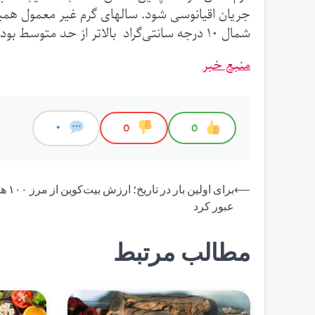
شمال ۱۰ درجه سانتی‌گراد بالاتر از حد متوسط ​​بود و تقریباً مناطقی در نزدیکی قطب شمال ذوب می‌شدند.
منبع خبر
0
0
0
راهبری
⟵
برای اولین ب
عبور کرد
نوشته
مطالب مرتبط