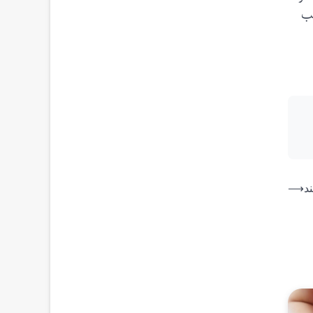
هایی از قطب
د
⟶