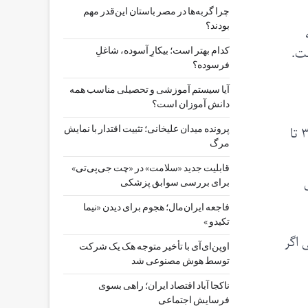
چرا گربه‌ها در مصر باستان این‌قدر مهم
بودند؟
ست.
کدام بهتر است؛ بیکارِ آسوده، شاغلِ
فرسوده؟
آیا سیستم آموزشی و تحصیلی مناسب همه
دانش آموزان است؟
۹ مطالعه شبیه‌سازی دیگر نیز پیش‌بینی کرده‌انمد که شرایط عاری شدن دریای قطب شمال از یخ ممکن است طی ۳ تا
پرونده میدان علیخانی؛ تثبیت اقتدار با نمایش
مرگ
قابلیت جدید «سلامت» در «چت ‌جی‌پی‌تی»
برای بررسی سوابق پزشکی
فاجعه ایران‌مال؛ هجوم برای دیدن «نیما
تکیدو »
 اگر
اوپن‌ای‌آی با تأخیر متوجه هک یک شرکت
توسط هوش مصنوعی شد
ناکجا آباد اقتصاد ایران؛ راهی بسوی
فرسایش اجتماعی