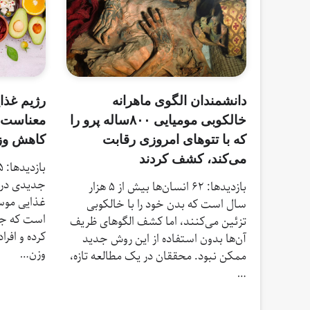
دانشمندان الگوی ماهرانه
رژیم غذا
خالکوبی مومیایی ۸۰۰ساله پرو را
معناست و
که با تتوهای امروزی رقابت
کاهش وزن
می‌کند، کشف کردند
جدیدی در 
بازدیدها: 62 انسان‌ها بیش از ۵ هزار
غذایی موسو
سال است که بدن خود را با خالکوبی
است که جا
تزئین می‌کنند، اما کشف الگوهای ظریف
کرده و افر
آن‌ها بدون استفاده از این روش جدید
وزن…
ممکن نبود. محققان در یک مطالعه تازه،
…