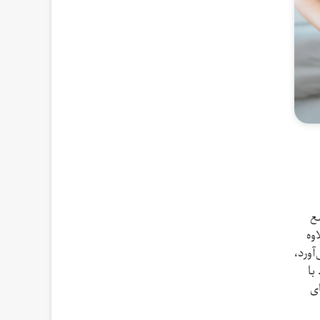
جمع
وه
آورد،
با
ی