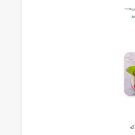
 به تساوی ۱-۱ دست
⟶
ند
 که