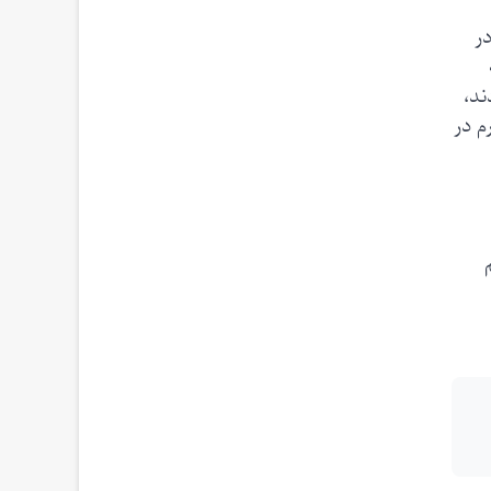
ر
ند،
م در