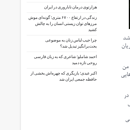
هزارتوی درمان ناباروری در ایران
زندگی در ارتفاع ۶۷۰۰ متری؛ گونه‌ای موش
مرزهای توان زیستی انسان را به چالش
کشید
شد
چرا جیب‌ لباس زنان به موضوعی
یان
بحث‌برانگیز تبدیل شد؟
احمد شاملو؛ شاعری که به زبان فارسی
روحی تازه دمید
 من
ایی
اکبر عبدی؛ بازیگری که چهره‌اش بخشی از
حافظه جمعی ایران شد
در
ل
لی