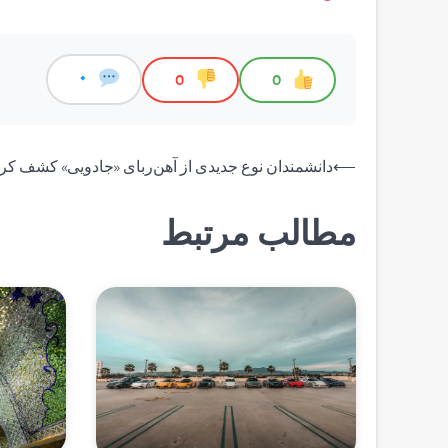
0
0
0
راهبری
⟵
دانشمندان نوع جدیدی از آهن‌ربای «جادویی» کشف کرده
نوشته
مطالب مرتبط