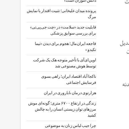
شت
دانش آموزان است؟
پرونده میدان علیخانی؛ تثبیت اقتدار با نمایش
مرگ
قابلیت جدید «سلامت» در «چت ‌جی‌پی‌تی»
برای بررسی سوابق پزشکی
 ژانویه در اسکاتسدیل
فاجعه ایران‌مال؛ هجوم برای دیدن «نیما
 دلار (۴.۵۶ میلیون
تکیدو »
اوپن‌ای‌آی با تأخیر متوجه هک یک شرکت
توسط هوش مصنوعی شد
ناکجا آباد اقتصاد ایران؛ راهی بسوی
نه
فرسایش اجتماعی
هزارتوی درمان ناباروری در ایران
زندگی در ارتفاع ۶۷۰۰ متری؛ گونه‌ای موش
مرزهای توان زیستی انسان را به چالش
کشید
چرا جیب‌ لباس زنان به موضوعی