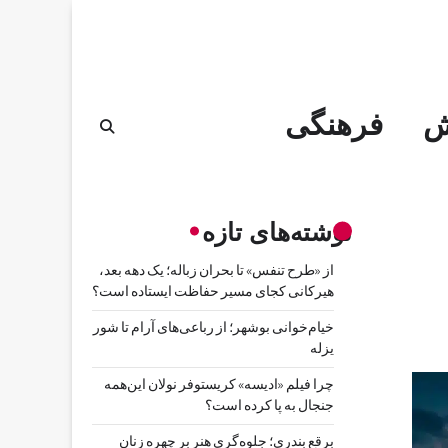
ش
فرهنگی
نوشته‌های تازه
از «طرح تنفس» تا بحران زباله؛ یک دهه بعد،
هیرکانی کجای مسیر حفاظت ایستاده است؟
خیام‌خوانی بوشهر؛ از رباعی‌های آرام تا شور
یزله
چرا فیلم «ادیسه» کریستوفر نولان این‌همه
جنجال به پا کرده است؟
برقع بندری؛ جلوه‌گری هنر بر چهره زنان