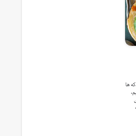
ه ها
م،