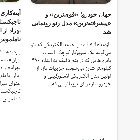
آینه‌کاری
جهان خودرو؛ «قوی‌ترین» و
تاجیکستا
«پیشرفته‌ترین» مدل رنو رونمایی
بهزاد از 
شد
ناملموس 
بازدیدها: 67 مدل جدید الکتریکی که رنو
می‌گوید یک سوپرکار کوچک است،
ایران»، «س
باتری‌هایی که در پنج دقیقه به اندازه ۴۷۰
بهزاد» و 
کیلومتر شارژ می‌شوند، جزییات تازه از
ایران با ن
اولین مدل الکتریکی لامبورگینی و
عنوان میرا
خودروساز نوپای بریتانیایی که…
تاجیکستان
ناملموس…