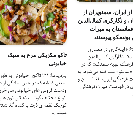
 از ایران، سمنوپزان از
ن و نگارگری کمال‌الدین
افغانستان به میراث
یونسکو پیوستند
بازدیدها: 65 «آینه‌کاری در معماری
تاکو مکزیکی مرغ به سبک
بک نگارگری کمال‌الدین
خیابونی
«فرهنگ تهیه سمنک» که در
ام «سمنو» شناخته می‌شود، به
بازدیدها: 121 تاکوی خیابونی به طور
ث فرهنگی ایران، افغانستان و
سنتی غذایه که در حین سادگی از دک
 در فهرست میراث فرهنگی
ودست فروس های خیابونی می خری
انواع مختلف گوشت که لای نون های
کوچک لقمه‌ای ذرت یا گندم گذاشته
میشن…