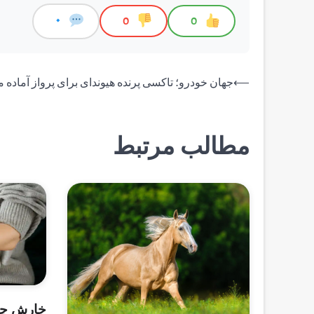
0
0
0
راهبری
⟵
جهان خودرو؛ تاکسی پرنده هیوندای برای پرواز آماده 
نوشته
مطالب مرتبط
خارش چی