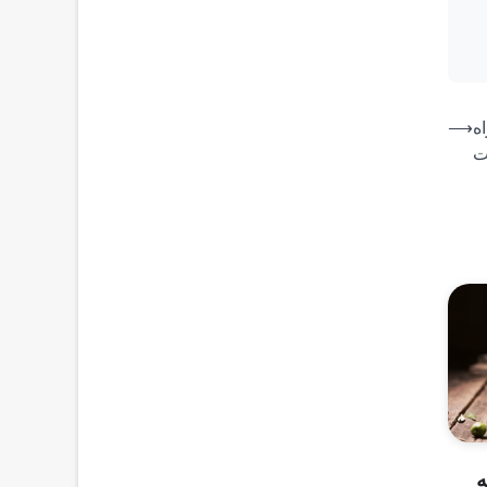
ه
⟶
ت
ه