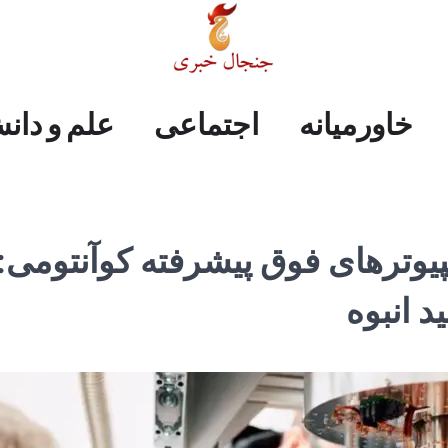
علم
ایران
جهان
صفحه
فرهنگی
اجتماعی
خاورمیانه
خاورمیانه
اجتماعی
علم و دان
و
اول
دانش
ترهای فوق پیشرفته کوآنتومی:
د انبوه