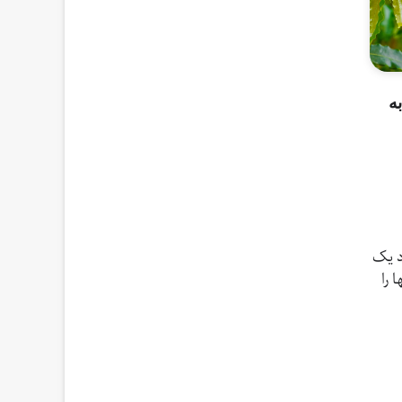
ه
د یک
 را