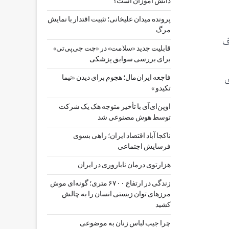
دانش آموزان است؟
پرونده میدان علیخانی؛ تثبیت اقتدار با نمایش
مرگ
ف
قابلیت جدید «سلامت» در «چت ‌جی‌پی‌تی»
برای بررسی سوابق پزشکی
ی
فاجعه ایران‌مال؛ هجوم برای دیدن «نیما
تکیدو »
اوپن‌ای‌آی با تأخیر متوجه هک یک شرکت
توسط هوش مصنوعی شد
ناکجا آباد اقتصاد ایران؛ راهی بسوی
فرسایش اجتماعی
هزارتوی درمان ناباروری در ایران
زندگی در ارتفاع ۶۷۰۰ متری؛ گونه‌ای موش
مرزهای توان زیستی انسان را به چالش
کشید
چرا جیب‌ لباس زنان به موضوعی