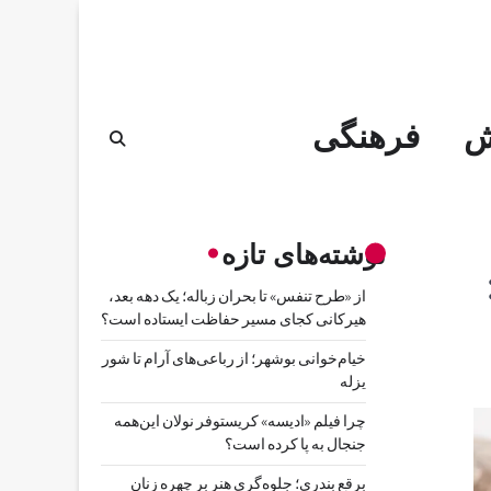
ش
فرهنگی
نوشته‌های تازه
از «طرح تنفس» تا بحران زباله؛ یک دهه بعد،
هیرکانی کجای مسیر حفاظت ایستاده است؟
خیام‌خوانی بوشهر؛ از رباعی‌های آرام تا شور
یزله
چرا فیلم «ادیسه» کریستوفر نولان این‌همه
جنجال به پا کرده است؟
برقع بندری؛ جلوه‌گری هنر بر چهره زنان