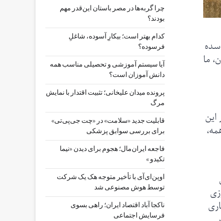
چرا گربه‌ها در مصر باستان این‌قدر مهم
بودند؟
کدام بهتر است؛ بیکارِ آسوده، شاغلِ
 سده
فرسوده؟
، ما
آیا سیستم آموزشی و تحصیلی مناسب همه
دانش آموزان است؟
پرونده میدان علیخانی؛ تثبیت اقتدار با نمایش
مرگ
این
قابلیت جدید «سلامت» در «چت ‌جی‌پی‌تی»
مه،
برای بررسی سوابق پزشکی
فاجعه ایران‌مال؛ هجوم برای دیدن «نیما
تکیدو »
اوپن‌ای‌آی با تأخیر متوجه هک یک شرکت
توسط هوش مصنوعی شد
زی
اری
ناکجا آباد اقتصاد ایران؛ راهی بسوی
فرسایش اجتماعی