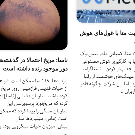
ابت متا با غول‌های هوش
بازدیدها: 19 متا، کمپانی مادر فیس‌بوک
ناسا: مریخ احتمالا در گذشته‌ه
با به کارگیری هوش مصنوعی
دور موجود زنده داشته است
ی جذاب‌تر کردن اینستاگرام،
عینک‌های هوشمند از رقبا
بازدیدها: 18 ناسا ممکن است شو
. اما این شرکت چگونه قادر
از حیات قدیمی فرازمینی روی مریخ پ
ربران…
کرده باشد. سازمان فضایی [ناسا] اع
کرده که مریخ‌نورد پرسویرنس این
سازمان سنگی را پیدا کرده که ممکن
است زمانی، میلیاردها سال
پیش، میزبان حیات میکروبی بوده ب
…