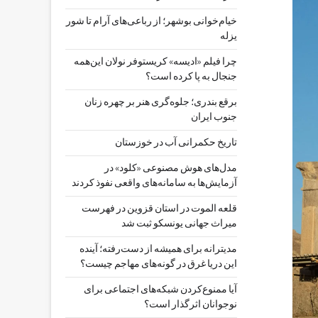
خیام‌خوانی بوشهر؛ از رباعی‌های آرام تا شور
یزله
چرا فیلم «ادیسه» کریستوفر نولان این‌همه
جنجال به پا کرده است؟
برقع بندری؛ جلوه‌گری هنر بر چهره زنان
جنوب ایران
تاریخ حکمرانی آب در خوزستان
مدل‌های هوش مصنوعی «کلود» در
آزمایش‌ها به سامانه‌های واقعی نفوذ کردند
قلعه الموت در استان قزوین در فهرست
میراث جهانی یونسکو ثبت شد
مدیترانه برای همیشه از دست‌رفته؛ آینده
این دریا غرق در گونه‌های مهاجم چیست؟
آیا ممنوع‌کردن شبکه‌های اجتماعی برای
نوجوانان اثرگذار است؟