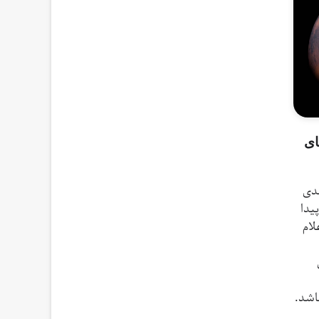
ای
اهدی
یدا
لام
اشد.