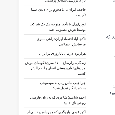
برای بررسی سوابق پزشکی
فاجعه ایران‌مال؛ هجوم برای دیدن «نیما
تکیدو »
اوپن‌ای‌آی با تأخیر متوجه هک یک شرکت
توسط هوش مصنوعی شد
د که
ناکجا آباد اقتصاد ایران؛ راهی بسوی
فرسایش اجتماعی
هزارتوی درمان ناباروری در ایران
زندگی در ارتفاع ۶۷۰۰ متری؛ گونه‌ای موش
مرزهای توان زیستی انسان را به چالش
کشید
چرا جیب‌ لباس زنان به موضوعی
ن
بحث‌برانگیز تبدیل شد؟
ه‌
احمد شاملو؛ شاعری که به زبان فارسی
روحی تازه دمید
اکبر عبدی؛ بازیگری که چهره‌اش بخشی از