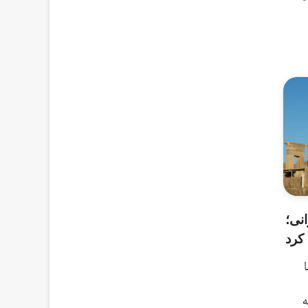
نی؛
 کرد
ا
ه