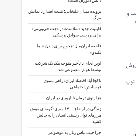
دانش آموزان است؟
د. و
پرونده میدان علیخانی؛ تثبیت اقتدار با نمایش
مرگ
قابلیت جدید «سلامت» در «چت ‌جی‌پی‌تی»
برای بررسی سوابق پزشکی
فاجعه ایران‌مال؛ هجوم برای دیدن «نیما
تکیدو »
 روش
اوپن‌ای‌آی با تأخیر متوجه هک یک شرکت
توسط هوش مصنوعی شد
 توپ
ناکجا آباد اقتصاد ایران؛ راهی بسوی
فرسایش اجتماعی
هزارتوی درمان ناباروری در ایران
زندگی در ارتفاع ۶۷۰۰ متری؛ گونه‌ای موش
مرزهای توان زیستی انسان را به چالش
کشید
چرا جیب‌ لباس زنان به موضوعی