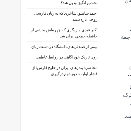
ان
بحث‌برانگیز تبدیل شد؟
احمد شاملو؛ شاعری که به زبان فارسی
روحی تازه دمید
اکبر عبدی؛ بازیگری که چهره‌اش بخشی از
اجعه
حافظه جمعی ایران شد
نیمی از صندلی‌های دانشگاه در دست زنان
روی تاریک خودآگاهی در روابط عاطفی
JAMA Network Open) این
محاصره بندرهای ایران در خلیج فارس؛ از
.
فشار اولیه تا دور دوم درگیری
۸ ساله با
ه سیگار را ترک
ه انجام شود. به‌ گفته آنان، این اقدام می‌تواند ۹۴ درصد