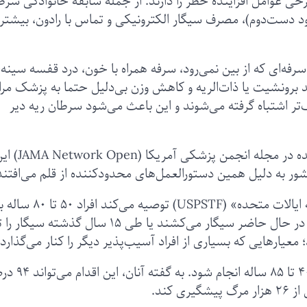
خی عوامل افزاینده خطر را دارند. از جمله سابقه خانوادگی سرط
ود دست‌دوم)، مصرف سیگار الکترونیکی و تماس با رادون، بیشتر
‌ای که از بین نمی‌رود، سرفه همراه با خون، درد قفسه سینه،
برونشیت یا ذات‌الریه و کاهش وزن بی‌دلیل حتما به پزشک مر
ف‌تر اشتباه گرفته می‌شوند و این باعث می‌شود سرطان ریه دیر
به نوشته سلف، پیام اصلی مطالعه جدید منتشرشده در مجله انجمن پزشکی آمریکا (
شور به دلیل همین دستورالعمل‌های محدودکننده از قلم می‌افتند
دستورالعمل‌های کنونی «کارگروه خدمات پیشگیرانه ایالات متحده» (USPSTF) توصیه می‌کند افراد ۵۰ تا ۰
سابقه مصرف ۲۰ پاکت سیگار در سال و کسانی که در حال حاضر سیگار می‌کشند یا طی ۱۵ سال گذشت
معیارهایی که بسیاری از افراد آسیب‌پذیر دیگر را کنار می‌گذارد.
پژوهشگران پیشنهاد می‌کنند غربالگری برای افراد ۴۰ تا ۸۵ سال
 کند.