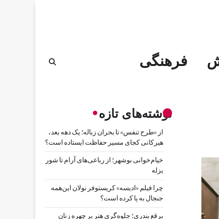
ش
فرهنگی
نوشته‌های تازه
از «طرح تنفس» تا بحران زباله؛ یک دهه بعد،
هیرکانی کجای مسیر حفاظت ایستاده است؟
خیام‌خوانی بوشهر؛ از رباعی‌های آرام تا شور
یزله
چرا فیلم «ادیسه» کریستوفر نولان این‌همه
جنجال به پا کرده است؟
برقع بندری؛ جلوه‌گری هنر بر چهره زنان