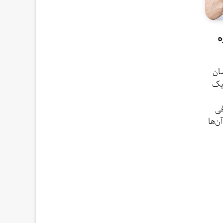
ه
نشان
یک
ی
ن‌ها