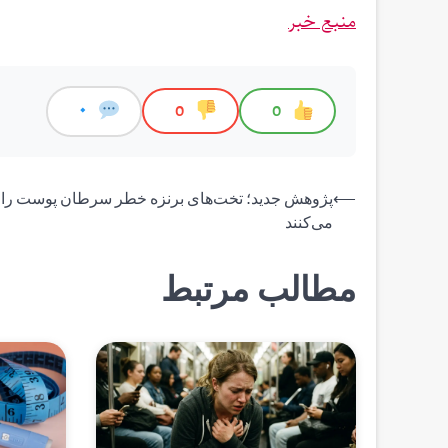
منبع خبر
0
0
0
راهبری
⟵
پژوهش جدید؛ تخت‌های برنزه خطر سرطان پوست را س
می‌کنند
نوشته
مطالب مرتبط