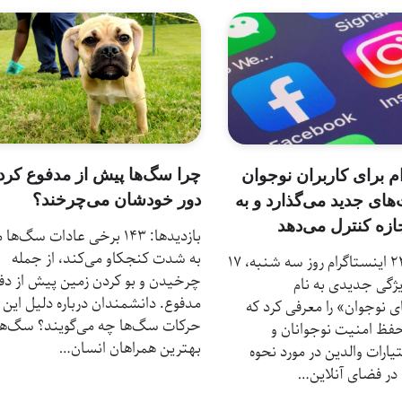
چرا سگ‌ها پیش از مدفوع کرد
م برای کاربران نوجوان
دور خودشان می‌چرخند؟
های جدید می‌گذارد و به
ازه کنترل می‌دهد
بازدیدها: 143 برخی عادات سگ‌ها م
به شدت کنجکاو می‌کند، از جمله
بازدیدها: 24 اینستاگرام روز سه شنبه، ۱۷
چرخیدن و بو کردن زمین پیش از دف
ژگی جدیدی به نام
مدفوع. دانشمندان درباره دلیل این
نوجوان» را معرفی کرد که
حرکات سگ‌ها چه می‌گویند؟ سگ‌ها 
فظ امنیت نوجوانان و
بهترین همراهان انسان…
یارات والدین در مورد نحوه
 در فضای آنلاین…