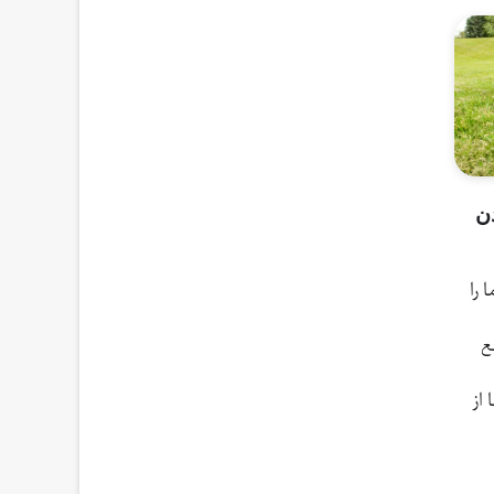
ن
ا را
ع
از