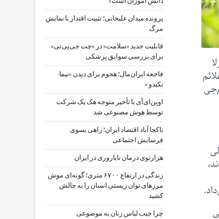
دانش آموزان است؟
پرونده میدان علیخانی؛ تثبیت اقتدار با نمایش
مرگ
قابلیت جدید «سلامت» در «چت ‌جی‌پی‌تی»
برای بررسی سوابق پزشکی
ا
لائم
فاجعه ایران‌مال؛ هجوم برای دیدن «نیما
تکیدو »
م‌جی
اوپن‌ای‌آی با تأخیر متوجه هک یک شرکت
توسط هوش مصنوعی شد
ناکجا آباد اقتصاد ایران؛ راهی بسوی
فرسایش اجتماعی
مولی
هزارتوی درمان ناباروری در ایران
ند،
زندگی در ارتفاع ۶۷۰۰ متری؛ گونه‌ای موش
مرزهای توان زیستی انسان را به چالش
کشید
ی
چرا جیب‌ لباس زنان به موضوعی