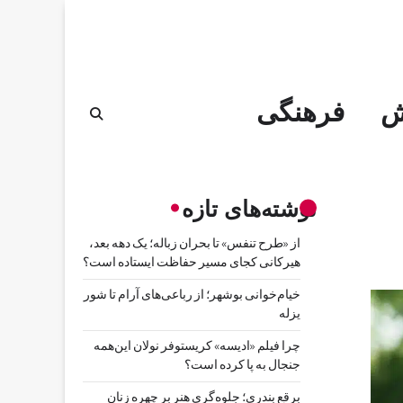
ش
فرهنگی
نوشته‌های تازه
از «طرح تنفس» تا بحران زباله؛ یک دهه بعد،
هیرکانی کجای مسیر حفاظت ایستاده است؟
خیام‌خوانی بوشهر؛ از رباعی‌های آرام تا شور
یزله
چرا فیلم «ادیسه» کریستوفر نولان این‌همه
جنجال به پا کرده است؟
برقع بندری؛ جلوه‌گری هنر بر چهره زنان