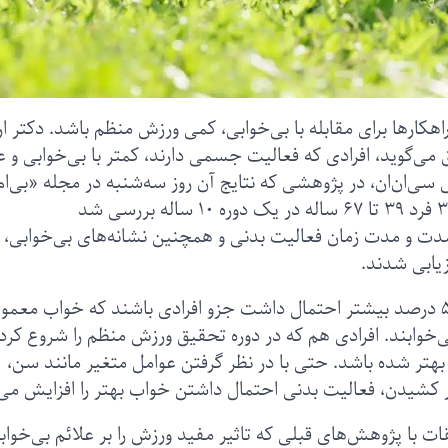
ر‌ها برای مقابله با بی‌خوابی، کمی ورزش منظم باشد. دکتر ارل
وید، افرادی که فعالیت جسمی دارند، کمتر با بی‌خوابی و ع
 سی‌ان‌ان، در پژوهشی که نتایج آن روز سه‌شنبه در مجله «بی‌ا
اوپن» منتشر شد، داده‌های بیش از چهار هزار و ۳۰۰ فرد ۳۹ تا ۶۷ ساله در یک دوره ۱۰ ساله بررسی شد
ز نظر تناوب، شدت و مدت زمان فعالیت‌ بدنی و همچنین نشانه‌های بی‌خوابی،
یابی شدند.
آن‌هایی که از قبل به طور منظم ورزش می‌کردند، ۵۵ درصد بیشتر احتمال داشت جزو افرادی باشند که خواب مع
ش تا ۹ ساعت در شب می‌خوابند. افرادی هم که در دوره تحقیق ورزش منظم را شروع کرد
هتر شده باشد. حتی با در نظر گرفتن عوامل متغیر مانند سن،
قات با پژوهش‌های قبلی که تاثیر مفید ورزش را بر علائم بی‌خواب