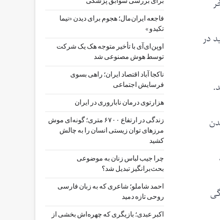
ر
برای بررسی سوابق پزشکی
فاجعه ایران‌مال؛ هجوم برای دیدن «نیما
تکیدو »
د در
اوپن‌ای‌آی با تأخیر متوجه هک یک شرکت
توسط هوش مصنوعی شد
ناکجا آباد اقتصاد ایران؛ راهی بسوی
.
فرسایش اجتماعی
هزارتوی درمان ناباروری در ایران
شدن
زندگی در ارتفاع ۶۷۰۰ متری؛ گونه‌ای موش
مرزهای توان زیستی انسان را به چالش
کشید
چرا جیب‌ لباس زنان به موضوعی
بحث‌برانگیز تبدیل شد؟
احمد شاملو؛ شاعری که به زبان فارسی
گی
روحی تازه دمید
اکبر عبدی؛ بازیگری که چهره‌اش بخشی از