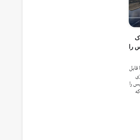
اک
س را
ضا قابل
ژی
س را
که