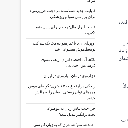
مرگ
قابلیت جدید «سلامت» در «چت ‌جی‌پی‌تی»
برای بررسی سوابق پزشکی
بیافتد،
فاجعه ایران‌مال؛ هجوم برای دیدن «نیما
تکیدو »
ر
اوپن‌ای‌آی با تأخیر متوجه هک یک شرکت
مال زیاد
توسط هوش مصنوعی شد
عماق
ناکجا آباد اقتصاد ایران؛ راهی بسوی
فرسایش اجتماعی
هزارتوی درمان ناباروری در ایران
اً
زندگی در ارتفاع ۶۷۰۰ متری؛ گونه‌ای موش
مرزهای توان زیستی انسان را به چالش
کشید
چرا جیب‌ لباس زنان به موضوعی
بحث‌برانگیز تبدیل شد؟
افت
احمد شاملو؛ شاعری که به زبان فارسی