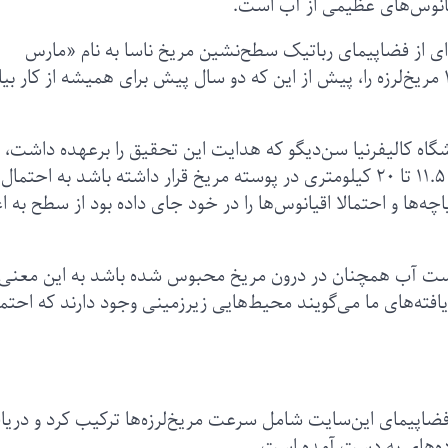
انوس‌های عظیمی از آب است.
ه‌ای از فضاپیمای رباتیک سطح‌نشین مریخ ناسا به نام «مارس
این‌سایت» (Mars InSight) است که بیش از ۱۳۰۰ مریخ‌لرزه را، پیش از این که دو سال پیش برای همیشه از کار 
ه کالیفرنیا سن‌دیگو که هدایت این تحقیق را برعهده داشت، د
این باره می‌گوید: «این آب که گمان می‌رود در عمق ۱۱.۵ تا ۲۰ کیلومتری در پوسته مریخ قرار داشته باشد به احت
ه‌ها و احتمالا اقیانوس‌ها را در خود جای داده بود از سطح به ا
 است آب همچنان در درون مریخ محبوس شده باشد به این معنی
افته‌های ما می‌گویند محیط‌هایی زیرزمینی وجود دارند که احتمال
فضاپیمای این‌سایت شامل سرعت مریخ‌لرزه‌ها ترکیب کرد و دری
ده‌های به دست آمده است.