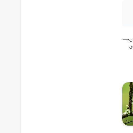
ن
⟶
ی