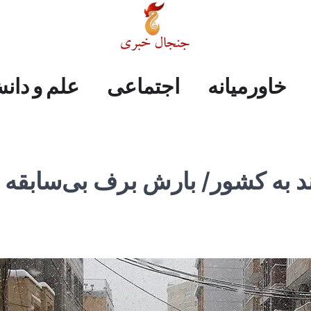
علم
ایران
جهان
صفحه
فرهنگی
اجتماعی
خاورمیانه
خاورمیانه
اجتماعی
علم و دان
و
اول
دانش
د به کشور/ بارش برف بی‌سابقه 