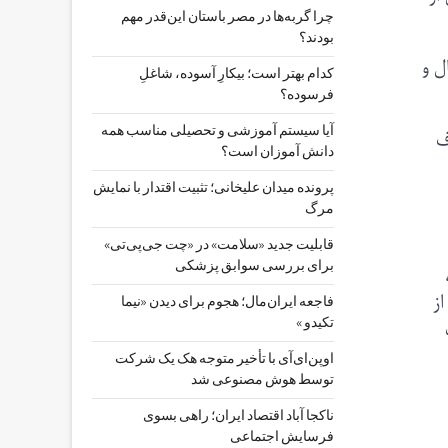
چرا گربه‌ها در مصر باستان این‌قدر مهم
بودند؟
ل و
کدام بهتر است؛ بیکارِ آسوده، شاغلِ
فرسوده؟
ف
آیا سیستم آموزشی و تحصیلی مناسب همه
دانش آموزان است؟
پرونده میدان علیخانی؛ تثبیت اقتدار با نمایش
مرگ
قابلیت جدید «سلامت» در «چت ‌جی‌پی‌تی»
برای بررسی سوابق پزشکی
ز
فاجعه ایران‌مال؛ هجوم برای دیدن «نیما
تکیدو »
اوپن‌ای‌آی با تأخیر متوجه هک یک شرکت
توسط هوش مصنوعی شد
ناکجا آباد اقتصاد ایران؛ راهی بسوی
فرسایش اجتماعی