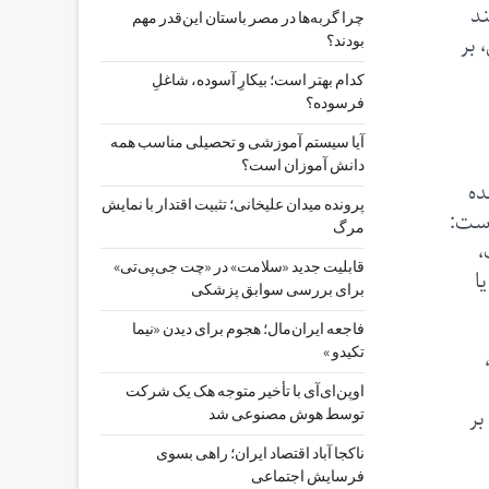
ند
چرا گربه‌ها در مصر باستان این‌قدر مهم
 بر
بودند؟
کدام بهتر است؛ بیکارِ آسوده، شاغلِ
فرسوده؟
آیا سیستم آموزشی و تحصیلی مناسب همه
دانش آموزان است؟
ده
پرونده میدان علیخانی؛ تثبیت اقتدار با نمایش
است:
مرگ
،
قابلیت جدید «سلامت» در «چت ‌جی‌پی‌تی»
ا
برای بررسی سوابق پزشکی
فاجعه ایران‌مال؛ هجوم برای دیدن «نیما
تکیدو »
اوپن‌ای‌آی با تأخیر متوجه هک یک شرکت
بر
توسط هوش مصنوعی شد
ناکجا آباد اقتصاد ایران؛ راهی بسوی
فرسایش اجتماعی