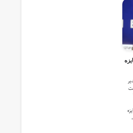
یزه
دیر
ت
 جایزه