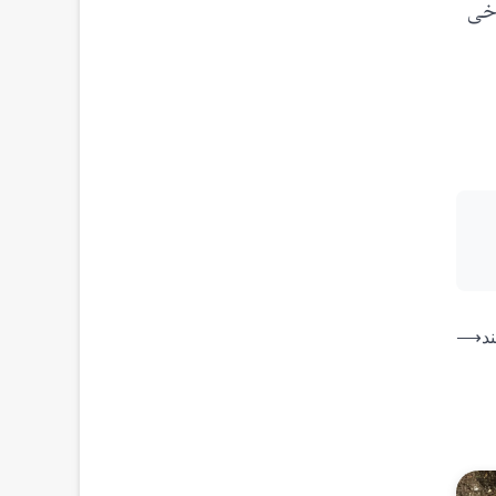
رخی
د
⟶