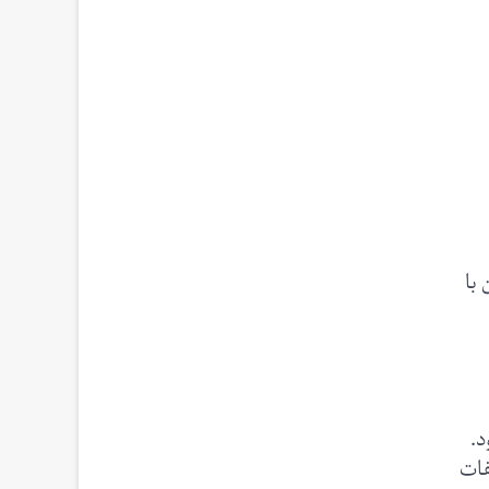
۱ درصد پلی اتیلن با
د.
لفات