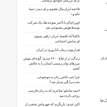
برای بررسی سوابق پزشکی
فاجعه ایران‌مال؛ هجوم برای دیدن «نیما
تکیدو »
اوپن‌ای‌آی با تأخیر متوجه هک یک شرکت
مصرف
توسط هوش مصنوعی شد
ناکجا آباد اقتصاد ایران؛ راهی بسوی
فرسایش اجتماعی
هزارتوی درمان ناباروری در ایران
یری
زندگی در ارتفاع ۶۷۰۰ متری؛ گونه‌ای موش
مرزهای توان زیستی انسان را به چالش
کشید
چرا جیب‌ لباس زنان به موضوعی
بحث‌برانگیز تبدیل شد؟
احمد شاملو؛ شاعری که به زبان فارسی
روحی تازه دمید
‌ها
اکبر عبدی؛ بازیگری که چهره‌اش بخشی از