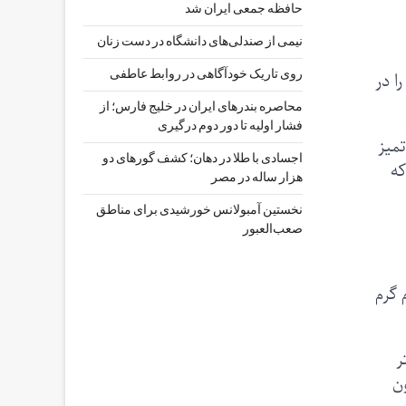
حافظه جمعی ایران شد
نیمی از صندلی‌های دانشگاه در دست زنان
ان را در
روی تاریک خودآگاهی در روابط عاطفی
محاصره بندرهای ایران در خلیج فارس؛ از
فشار اولیه تا دور دوم درگیری
میز
اجسادی با طلا در دهان؛ کشف گورهای دو
که
هزار ساله در مصر
نخستین آمبولانس خورشیدی برای مناطق
صعب‌العبور
 گرم
ر
من در مایکروویو» تا ۴ میلیون