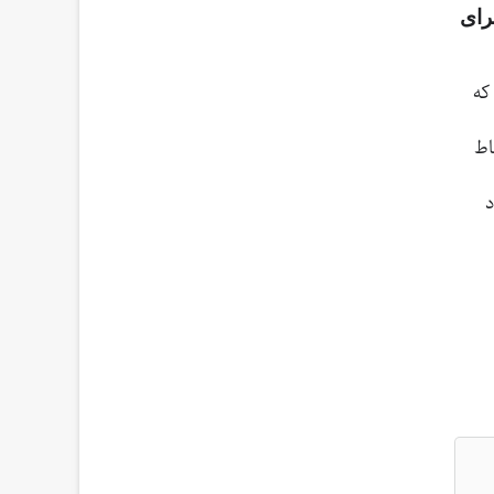
رای
د که
اط
د