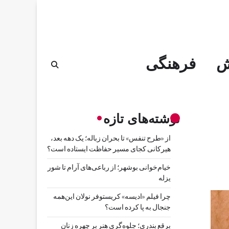
ش
فرهنگی
نوشته‌های تازه
از «طرح تنفس» تا بحران زباله؛ یک دهه بعد،
هیرکانی کجای مسیر حفاظت ایستاده است؟
خیام‌خوانی بوشهر؛ از رباعی‌های آرام تا شور
یزله
چرا فیلم «ادیسه» کریستوفر نولان این‌همه
جنجال به پا کرده است؟
برقع بندری؛ جلوه‌گری هنر بر چهره زنان