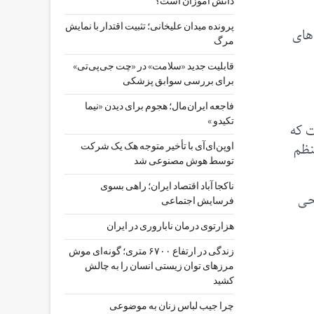
دانش آموزان است؟
پرونده میدان علیخانی؛ تثبیت اقتدار با نمایش
درصد از ریزمغذی‌های
مرگ
قابلیت جدید «سلامت» در «چت ‌جی‌پی‌تی»
برای بررسی سوابق پزشکی
فاجعه ایران‌مال؛ هجوم برای دیدن «نیما
تکیدو »
ت که
نظم
اوپن‌ای‌آی با تأخیر متوجه هک یک شرکت
توسط هوش مصنوعی شد
ناکجا آباد اقتصاد ایران؛ راهی بسوی
 سطحی
فرسایش اجتماعی
هزارتوی درمان ناباروری در ایران
زندگی در ارتفاع ۶۷۰۰ متری؛ گونه‌ای موش
مرزهای توان زیستی انسان را به چالش
کشید
چرا جیب‌ لباس زنان به موضوعی