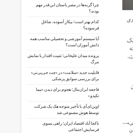
چرا گربه‌ها در مصر باستان این‌قدر مهم
بودند؟
ری
کدام بهتر است؛ بیکارِ آسوده، شاغلِ
فرسوده؟
یک
آیا سیستم آموزشی و تحصیلی مناسب همه
دانش آموزان است؟
ه
ت.
پرونده میدان علیخانی؛ تثبیت اقتدار با نمایش
مرگ
قابلیت جدید «سلامت» در «چت ‌جی‌پی‌تی»
برای بررسی سوابق پزشکی
ن
فاجعه ایران‌مال؛ هجوم برای دیدن «نیما
تکیدو »
اوپن‌ای‌آی با تأخیر متوجه هک یک شرکت
توسط هوش مصنوعی شد
گی
⟶
ناکجا آباد اقتصاد ایران؛ راهی بسوی
فرسایش اجتماعی
ن