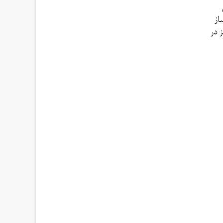
از
 در