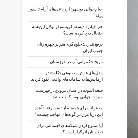
خیام‌خوانی بوشهر؛ از رباعی‌های آرام تا شور
یزله
چرا فیلم «ادیسه» کریستوفر نولان این‌همه
جنجال به پا کرده است؟
برقع بندری؛ جلوه‌گری هنر بر چهره زنان
جنوب ایران
تاریخ حکمرانی آب در خوزستان
مدل‌های هوش مصنوعی «کلود» در
آزمایش‌ها به سامانه‌های واقعی نفوذ کردند
قلعه الموت در استان قزوین در فهرست
میراث جهانی یونسکو ثبت شد
مدیترانه برای همیشه از دست‌رفته؛ آینده
این دریا غرق در گونه‌های مهاجم چیست؟
آیا ممنوع‌کردن شبکه‌های اجتماعی برای
نوجوانان اثرگذار است؟