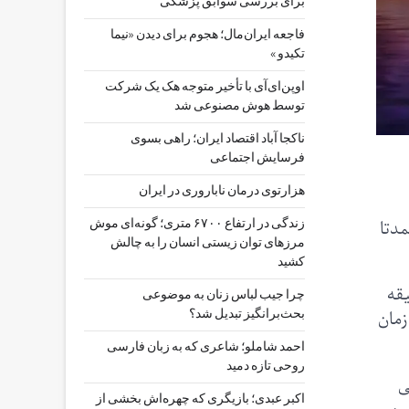
برای بررسی سوابق پزشکی
فاجعه ایران‌مال؛ هجوم برای دیدن «نیما
تکیدو »
اوپن‌ای‌آی با تأخیر متوجه هک یک شرکت
توسط هوش مصنوعی شد
ناکجا آباد اقتصاد ایران؛ راهی بسوی
فرسایش اجتماعی
هزارتوی درمان ناباروری در ایران
مدتا
زندگی در ارتفاع ۶۷۰۰ متری؛ گونه‌ای موش
مرزهای توان زیستی انسان را به چالش
کشید
یقه
چرا جیب‌ لباس زنان به موضوعی
ت، زیرا زمان
بحث‌برانگیز تبدیل شد؟
احمد شاملو؛ شاعری که به زبان فارسی
روحی تازه دمید
ی
اکبر عبدی؛ بازیگری که چهره‌اش بخشی از