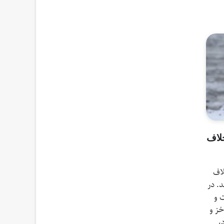
لاف
خلاف
. در
 و
خز و
،