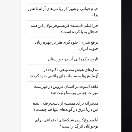
خیام‌خوانی بوشهر؛ از رباعی‌های آرام تا شور
یزله
چرا فیلم «ادیسه» کریستوفر نولان این‌همه
جنجال به پا کرده است؟
برقع بندری؛ جلوه‌گری هنر بر چهره زنان
جنوب ایران
تاریخ حکمرانی آب در خوزستان
مدل‌های هوش مصنوعی «کلود» در
آزمایش‌ها به سامانه‌های واقعی نفوذ کردند
قلعه الموت در استان قزوین در فهرست
میراث جهانی یونسکو ثبت شد
مدیترانه برای همیشه از دست‌رفته؛ آینده
این دریا غرق در گونه‌های مهاجم چیست؟
آیا ممنوع‌کردن شبکه‌های اجتماعی برای
نوجوانان اثرگذار است؟