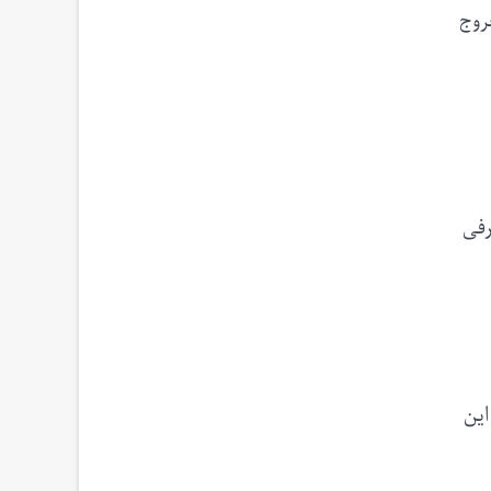
روج
رفی
این