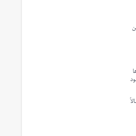
ن
ا
ود
اً