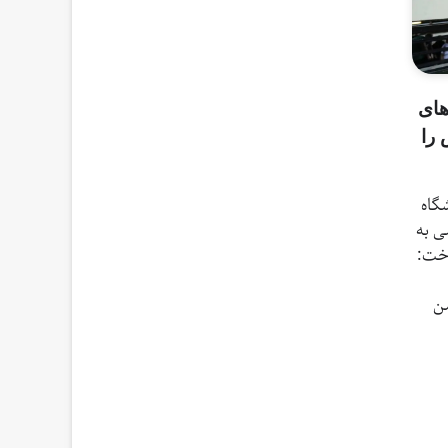
های
 را
اشگاه
ی به
اخت:
من