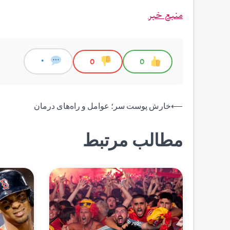
منبع خبر
0
0
0
راهبری
⟵
خارش پوست سر؛ عوامل و راه‌های درمان
نوشته
مطالب مرتبط