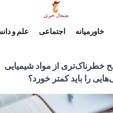
علم
ایران
جهان
صفحه
فرهنگی
اجتماعی
خاورمیانه
خاورمیانه
اجتماعی
علم و دان
و
اول
دانش
 خطرناک‌تری از مواد شیمیایی
هایی را باید کمتر خورد؟