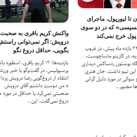
 تا لیورپول، ماجرای
سیسی» که در دو سوی
واکنش کریم باقری به صحبت‌
پول خرج نمی‌کند
درویش: اگر نمی‌توانی راستش
بازدیدها: 23 بازده ماه پیش، در غروب
بگویی، حداقل دروغ نگو
یه، در کازینو ماساچوست،
بازدیدها: 12 کریم باقری، اسطوره ب
اه بوستون ردساکس دیداری
پرسپولیس، در گفت‌و‌گو با خبر ورزش
ن این تیم داشت. جان هنری
انتقاد از دروغ‌گویی رضا درویش پرد
سوالی در مورد دلیل گرانی
« من دوست داشتم آقای درویش
ها مجبور…
صحبتی نمی‌کرد یا حداقل در مورد 
دروغ نمی‌گفت. این…