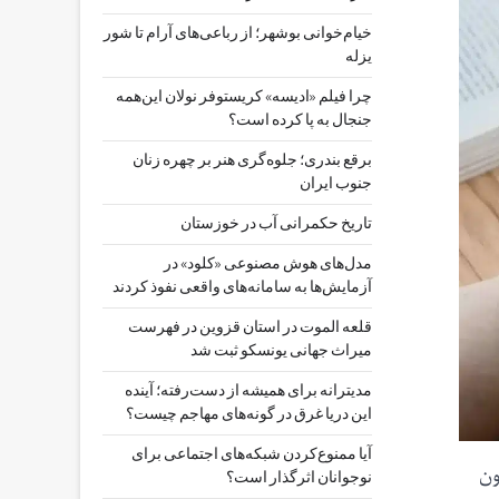
خیام‌خوانی بوشهر؛ از رباعی‌های آرام تا شور
یزله
چرا فیلم «ادیسه» کریستوفر نولان این‌همه
جنجال به پا کرده است؟
برقع بندری؛ جلوه‌گری هنر بر چهره زنان
جنوب ایران
تاریخ حکمرانی آب در خوزستان
مدل‌های هوش مصنوعی «کلود» در
آزمایش‌ها به سامانه‌های واقعی نفوذ کردند
قلعه الموت در استان قزوین در فهرست
میراث جهانی یونسکو ثبت شد
مدیترانه برای همیشه از دست‌رفته؛ آینده
این دریا غرق در گونه‌های مهاجم چیست؟
آیا ممنوع‌کردن شبکه‌های اجتماعی برای
ون
نوجوانان اثرگذار است؟