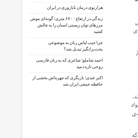
هزارتوی درمان ناباروری در ایران
زندگی در ارتفاع ۶۷۰۰ متری؛ گونه‌ای موش
ی
مرزهای توان زیستی انسان را به چالش
دی
کشید
چرا جیب‌ لباس زنان به موضوعی
بحث‌برانگیز تبدیل شد؟
احمد شاملو؛ شاعری که به زبان فارسی
روحی تازه دمید
اکبر عبدی؛ بازیگری که چهره‌اش بخشی از
حافظه جمعی ایران شد
د.
واد
دی
که