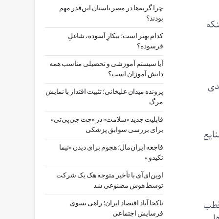
چرا گربه‌ها در مصر باستان این‌قدر مهم
بودند؟
 اینکه
کدام بهتر است؛ بیکارِ آسوده، شاغلِ
فرسوده؟
آیا سیستم آموزشی و تحصیلی مناسب همه
دانش آموزان است؟
ندی
پرونده میدان علیخانی؛ تثبیت اقتدار با نمایش
مرگ
قابلیت جدید «سلامت» در «چت ‌جی‌پی‌تی»
برای بررسی سوابق پزشکی
ایع
فاجعه ایران‌مال؛ هجوم برای دیدن «نیما
تکیدو »
اوپن‌ای‌آی با تأخیر متوجه هک یک شرکت
توسط هوش مصنوعی شد
 قطب
ناکجا آباد اقتصاد ایران؛ راهی بسوی
فرسایش اجتماعی
ا