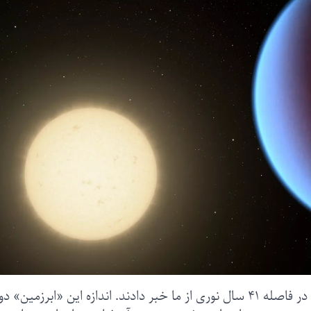
دانشمندان از کشف اتمسفر غلیظ دور «ابر‌زمینی» در فاصله ۴۱ سال نوری از ما خبر دادند. اندازه این «ابر‌زمین»