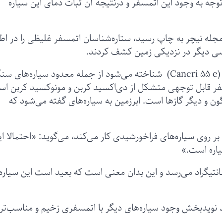
 توجه به وجود این اتمسفر و درنتیجه آن ثبات دمای این سیاره
ه جدیدی که در روز چهارشنبه ۸ مه در مجله نیچر به چاپ رسید، ستاره‌شناسان اتمسفر غلیظی را در 
مسی دیگر در نزدیکی زمین کشف کردند.
این به اصطلاح ابرزمین که با نام «۵۵ خرچنگ ای» (Cancri 55 e) شناخته می‌شود از جمله معدود سیاره‌های
فر قابل توجهی متشکل از دی‌اکسید کربن و مونوکسید کربن ا
گون و دیگر گازها است. ابرزمین به سیاره‌های گفته می‌شود که
بر روی سیاره‌های فراخورشیدی کار می‌کند، می‌گوید: «احتمالا ای
یاره است.»
این سیاره به دو هزار و ۳۰۰ درجه سانتیگراد می‌رسد و این بدان معنی است که بعید است این سیاره
د نوید‌بخش وجود سیاره‌های دیگر با اتمسفری زخیم و مناسب‌تر 