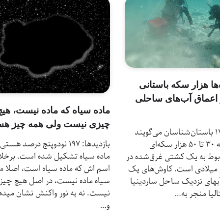
ا هزار سکه باستانی
اعماق آب‌های ساحلی
ماده سیاه که ماده نیست، هیچ
چیزی نیست ولی همه چیز ه
بازدیدها: 17 باستان‌شناسان می‌گویند
بازدیدها: 197 نودوپنج درصد هستی
این گنجینه ۳۰ تا ۵۰ هزار سکه‌ای
ماده سیاه تشکیل شده است. برخل
ربوط به یک کشتی غرق‌شده در
اسم اش که ماده سیاه است، اصلا ما
 میلادی است. کاوش‌های یک
سیاه ماده نیست، در اصل هیچ چیز
بهای نزدیک ساحل ساردینیا
نیست. نه به نور واکنش نشان مید
الیا منجر به…
و…