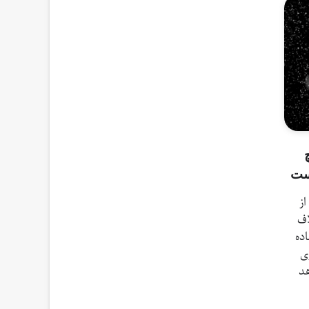
ست
 از
اف
ده
ی
هد