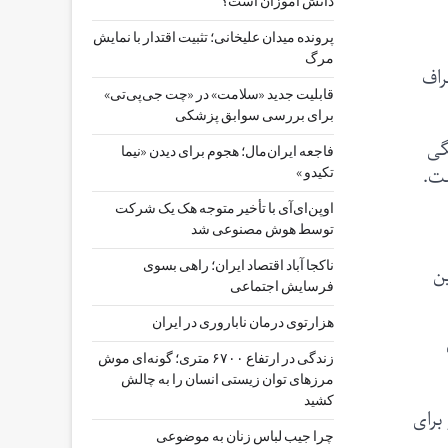
دانش آموزان است؟
پرونده میدان علیخانی؛ تثبیت اقتدار با نمایش
مرگ
اطراف
قابلیت جدید «سلامت» در «چت ‌جی‌پی‌تی»
برای بررسی سوابق پزشکی
 سنگی
فاجعه ایران‌مال؛ هجوم برای دیدن «نیما
ست.
تکیدو »
اوپن‌ای‌آی با تأخیر متوجه هک یک شرکت
توسط هوش مصنوعی شد
ناکجا آباد اقتصاد ایران؛ راهی بسوی
ن
فرسایش اجتماعی
هزارتوی درمان ناباروری در ایران
زندگی در ارتفاع ۶۷۰۰ متری؛ گونه‌ای موش
مرزهای توان زیستی انسان را به چالش
کشید
برای
چرا جیب‌ لباس زنان به موضوعی