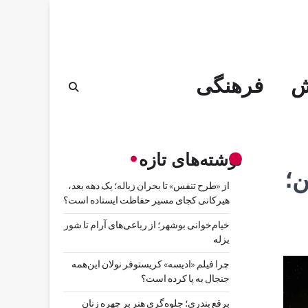
ش
فرهنگی
نوشته‌های تازه
ی زمین؛
از «طرح تنفس» تا بحران زباله؛ یک دهه بعد،
هیرکانی کجای مسیر حفاظت ایستاده است؟
خیام‌خوانی بوشهر؛ از رباعی‌های آرام تا شور
یزله
چرا فیلم «ادیسه» کریستوفر نولان این‌همه
جنجال به پا کرده است؟
برقع بندری؛ جلوه‌گری هنر بر چهره زنان