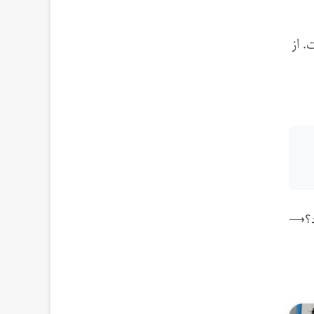
ه داشت. از
د؟
⟶