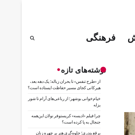
ش
فرهنگی
نوشته‌های تازه
از «طرح تنفس» تا بحران زباله؛ یک دهه بعد،
هیرکانی کجای مسیر حفاظت ایستاده است؟
خیام‌خوانی بوشهر؛ از رباعی‌های آرام تا شور
یزله
چرا فیلم «ادیسه» کریستوفر نولان این‌همه
جنجال به پا کرده است؟
برقع بندری؛ جلوه‌گری هنر بر چهره زنان