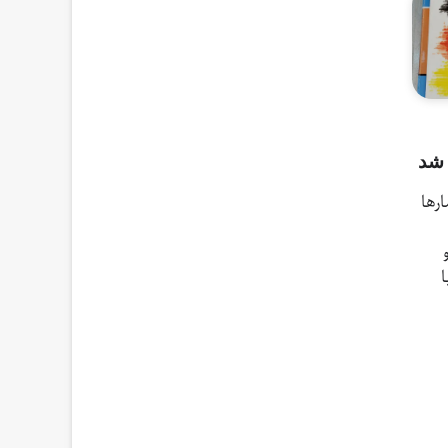
 شد
مارها
ا