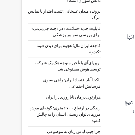
دانش آموزان است؟
پرونده میدان علیخانی؛ تثبیت اقتدار با نمایش
مرگ
قابلیت جدید «سلامت» در «چت ‌جی‌پی‌تی»
نها
برای بررسی سوابق پزشکی
فاجعه ایران‌مال؛ هجوم برای دیدن «نیما
تکیدو »
اوپن‌ای‌آی با تأخیر متوجه هک یک شرکت
توسط هوش مصنوعی شد
ناکجا آباد اقتصاد ایران؛ راهی بسوی
فرسایش اجتماعی
هزارتوی درمان ناباروری در ایران
 هیچ
ا
زندگی در ارتفاع ۶۷۰۰ متری؛ گونه‌ای موش
مرزهای توان زیستی انسان را به چالش
کشید
چرا جیب‌ لباس زنان به موضوعی