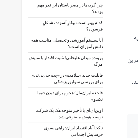
چرا گربه‌ها در مصر باستان این‌قدر مهم
بودند؟
کدام بهتر است؛ بیکارِ آسوده، شاغلِ
فرسوده؟
ن به
آیا سیستم آموزشی و تحصیلی مناسب همه
دانش آموزان است؟
مرین
پرونده میدان علیخانی؛ تثبیت اقتدار با نمایش
مرگ
قابلیت جدید «سلامت» در «چت ‌جی‌پی‌تی»
د.
برای بررسی سوابق پزشکی
فاجعه ایران‌مال؛ هجوم برای دیدن «نیما
تکیدو »
اوپن‌ای‌آی با تأخیر متوجه هک یک شرکت
توسط هوش مصنوعی شد
ناکجا آباد اقتصاد ایران؛ راهی بسوی
فرسایش اجتماعی