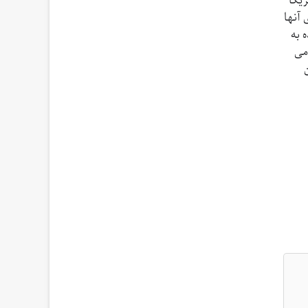
آمریکا
 آنها
 به
می