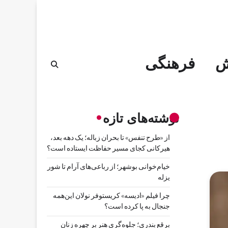
ش
فرهنگی
نوشته‌های تازه
از «طرح تنفس» تا بحران زباله؛ یک دهه بعد،
هیرکانی کجای مسیر حفاظت ایستاده است؟
خیام‌خوانی بوشهر؛ از رباعی‌های آرام تا شور
یزله
چرا فیلم «ادیسه» کریستوفر نولان این‌همه
جنجال به پا کرده است؟
برقع بندری؛ جلوه‌گری هنر بر چهره زنان