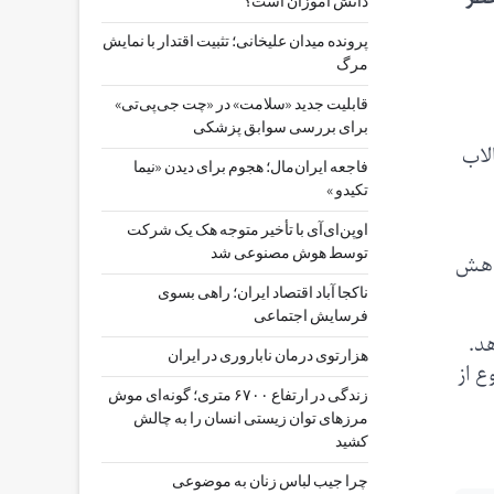
دانش آموزان است؟
پرونده میدان علیخانی؛ تثبیت اقتدار با نمایش
مرگ
قابلیت جدید «سلامت» در «چت ‌جی‌پی‌تی»
برای بررسی سوابق پزشکی
لاب
فاجعه ایران‌مال؛ هجوم برای دیدن «نیما
تکیدو »
اوپن‌ای‌آی با تأخیر متوجه هک یک شرکت
توسط هوش مصنوعی شد
اهش
ناکجا آباد اقتصاد ایران؛ راهی بسوی
فرسایش اجتماعی
د.
هزارتوی درمان ناباروری در ایران
ع از
زندگی در ارتفاع ۶۷۰۰ متری؛ گونه‌ای موش
مرزهای توان زیستی انسان را به چالش
کشید
چرا جیب‌ لباس زنان به موضوعی