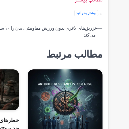
...
بیشتر بخوانید
راهبری
⟵
تزریق‌های لاغری ب
می‌کند
نوشته
مطالب مرتبط
خطرهای 
حد پروتئی