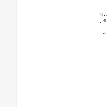
نگاه
الایی
ته