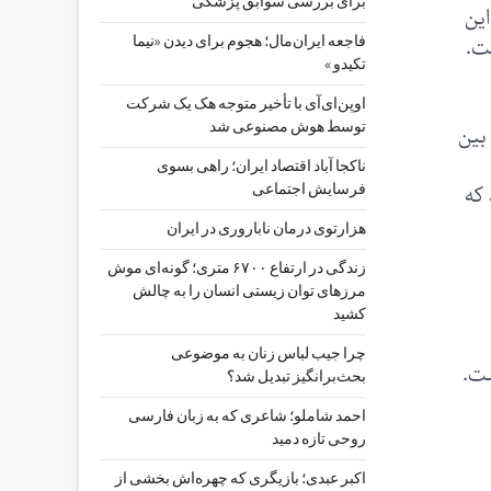
برای بررسی سوابق پزشکی
این
ست.
فاجعه ایران‌مال؛ هجوم برای دیدن «نیما
تکیدو »
اوپن‌ای‌آی با تأخیر متوجه هک یک شرکت
بین
توسط هوش مصنوعی شد
ناکجا آباد اقتصاد ایران؛ راهی بسوی
 که
فرسایش اجتماعی
هزارتوی درمان ناباروری در ایران
زندگی در ارتفاع ۶۷۰۰ متری؛ گونه‌ای موش
مرزهای توان زیستی انسان را به چالش
کشید
چرا جیب‌ لباس زنان به موضوعی
ست.
بحث‌برانگیز تبدیل شد؟
احمد شاملو؛ شاعری که به زبان فارسی
روحی تازه دمید
اکبر عبدی؛ بازیگری که چهره‌اش بخشی از