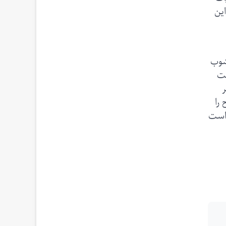
این
شوب
یت
ر
را
 است