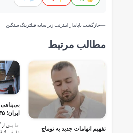
راهبری
⟵
بازگشت ناپایدار اینترنت زیر سایه فیلترینگ سنگین
نوشته
مطالب مرتبط
بی‌پناهی 
ایران؛ ۳۵ سال پس از پایان جنگ
اما پس از
تفهیم اتهامات جدید به توماج
دقیقی از قر