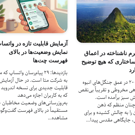
آزمایش قابلیت تازه در واتسا
نمایش وضعیت‌ها در بالای
م ناشناخته در اعماق
فهرست چت‌ها
ساختاری که هیچ توضیح
رد
بازدیدها: 29 پیام‌رسان واتساپ ک
به شرکت متا است. در حال آزمایش
بازدیدها: 200 در عمق جنگل‌های انبوه
قابلیت جدیدی برای نسخه اندروید
هی مخروطی و تقریباً بی‌نقص
که به کاربران اجازه می‌دهد
ش سبز برآمده است.
به‌روزرسانی‌های وضعیت مخاطبان خو
نان منظم که ذهن
مستقیماً در بالای فهرست گفت‌وگوه
را به چالش کشیده و برای
مشاهده…
ی، جایگاهی مقدس پیدا…