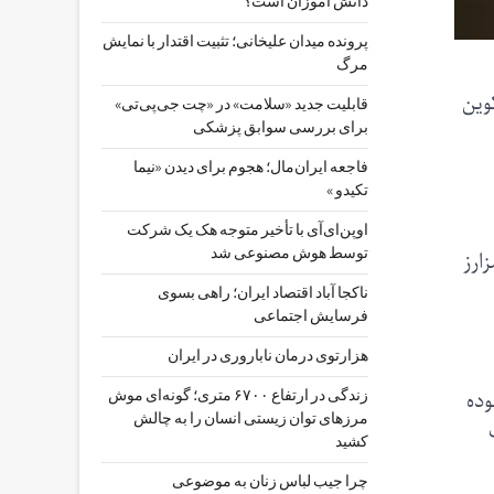
دانش آموزان است؟
پرونده میدان علیخانی؛ تثبیت اقتدار با نمایش
مرگ
، بیت‌کوین
قابلیت جدید «سلامت» در «چت ‌جی‌پی‌تی»
برای بررسی سوابق پزشکی
فاجعه ایران‌مال؛ هجوم برای دیدن «نیما
تکیدو »
اوپن‌ای‌آی با تأخیر متوجه هک یک شرکت
ارز
توسط هوش مصنوعی شد
ناکجا آباد اقتصاد ایران؛ راهی بسوی
فرسایش اجتماعی
هزارتوی درمان ناباروری در ایران
وده
زندگی در ارتفاع ۶۷۰۰ متری؛ گونه‌ای موش
مرزهای توان زیستی انسان را به چالش
کشید
چرا جیب‌ لباس زنان به موضوعی