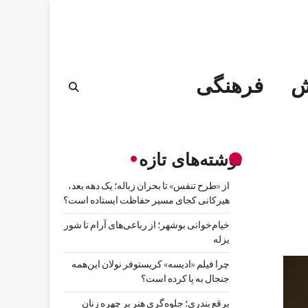
ش
فرهنگی
نوشته‌های تازه
از «طرح تنفس» تا بحران زباله؛ یک دهه بعد،
هیرکانی کجای مسیر حفاظت ایستاده است؟
خیام‌خوانی بوشهر؛ از رباعی‌های آرام تا شور
یزله
چرا فیلم «ادیسه» کریستوفر نولان این‌همه
جنجال به پا کرده است؟
برقع بندری؛ جلوه‌گری هنر بر چهره زنان