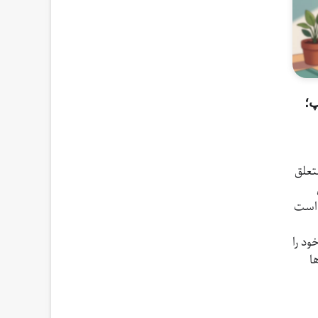
پ؛
ه متعلق
 است
د را
ا