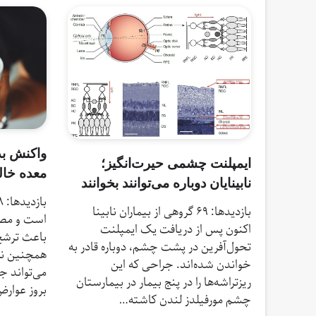
واکنش بد
ایمپلنت چشمی حیرت‌انگیز؛
معده خا
نابینایان دوباره می‌توانند بخوانند
بازدیدها: 69 گروهی از بیماران نابینا
است و مصرف
اکنون پس از دریافت یک ایمپلنت
باعث ترشح
تحول‌آفرین در پشت چشم، دوباره قادر به
همچنین نو
خواندن شده‌اند. جراحی که این
می‌تواند ج
ریزتراشه‌ها را در پنج بیمار در بیمارستان
بروز عوار
چشم مورفیلدز لندن کاشته…