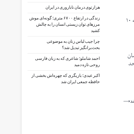
هزارتوی درمان ناباروری در ایران
همچنین مشخص شد که شیوع آزار جسمی در انگلستان و ولز از حدود ۲۰ درصد در میان متولدین ۱۹۵۰ تا ۱۹۷۹ به ۱۰
زندگی در ارتفاع ۶۷۰۰ متری؛ گونه‌ای موش
مرزهای توان زیستی انسان را به چالش
کشید
چرا جیب‌ لباس زنان به موضوعی
بحث‌برانگیز تبدیل شد؟
آزار عاطفی و حدود ۳۲ درصدشان
احمد شاملو؛ شاعری که به زبان فارسی
حد
روحی تازه دمید
اکبر عبدی؛ بازیگری که چهره‌اش بخشی از
حافظه جمعی ایران شد
⟶