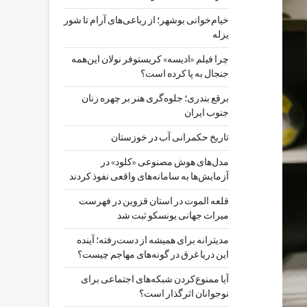
خیام‌خوانی بوشهر؛ از رباعی‌های آرام تا شور
یزله
چرا فیلم «ادیسه» کریستوفر نولان این‌همه
جنجال به پا کرده است؟
برقع بندری؛ جلوه‌گری هنر بر چهره زنان
جنوب ایران
تاریخ حکمرانی آب در خوزستان
مدل‌های هوش مصنوعی «کلود» در
آزمایش‌ها به سامانه‌های واقعی نفوذ کردند
قلعه الموت در استان قزوین در فهرست
میراث جهانی یونسکو ثبت شد
مدیترانه برای همیشه از دست‌رفته؛ آینده
این دریا غرق در گونه‌های مهاجم چیست؟
آیا ممنوع‌کردن شبکه‌های اجتماعی برای
نوجوانان اثرگذار است؟