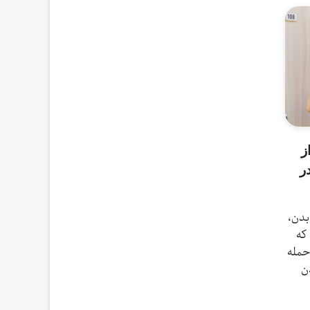
ز
ر
ید بدن،
که
حمله
ن