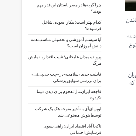
چرا گربه‌ها در مصر باستان این‌قدر مهم
بودند؟
اندن
کدام بهتر است؛ بیکارِ آسوده، شاغلِ
فرسوده؟
شد؛
آیا سیستم آموزشی و تحصیلی مناسب همه
وع
دانش آموزان است؟
پرونده میدان علیخانی؛ تثبیت اقتدار با نمایش
مرگ
 در دوران
قابلیت جدید «سلامت» در «چت ‌جی‌پی‌تی»
که
برای بررسی سوابق پزشکی
فاجعه ایران‌مال؛ هجوم برای دیدن «نیما
تکیدو »
اوپن‌ای‌آی با تأخیر متوجه هک یک شرکت
توسط هوش مصنوعی شد
ناکجا آباد اقتصاد ایران؛ راهی بسوی
فرسایش اجتماعی