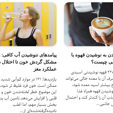
پیامد‌های ننوشیدن آب کافی: ا
ن به نوشیدن قهوه با
مشکل گردش خون تا اختلال د
لی چیست؟
عملکرد مغز
بازدیدها: 228 قهوه نوشیدنی اسیدی
 آن با معده خالی می‌تواند
بازدیدها: 121 در موارد کم‌آبی شد
 بیشتر اسید معده شود،
ممکن است خون فرد غلیظ‌‌ تر شود، 
شیدن قهوه همراه غذا
این موضوع خطر لخته‌شدن خون و 
ذب آن را کندتر کند و احتمال
قلبی را افزایش می‌دهد.تامین آب بد
ض جانبی…
بخش بسیار مهم، اما اغلب
نادیده‌گرفته‌شده‌ای از…