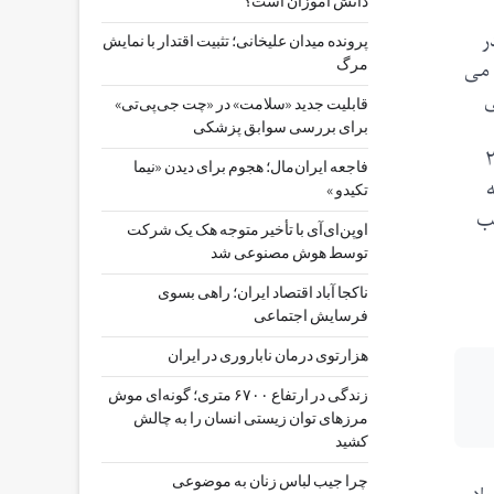
دانش آموزان است؟
ر
پرونده میدان علیخانی؛ تثبیت اقتدار با نمایش
 می
مرگ
ی
قابلیت جدید «سلامت» در «چت ‌جی‌پی‌تی»
برای بررسی سوابق پزشکی
ات نشان داده است که مقداراستاندارد مصرف سرکه، ۱ یا ۲ قاشق غذاخوری مخلوط در آب، ۲
فاجعه ایران‌مال؛ هجوم برای دیدن «نیما
تکیدو »
جب
اوپن‌ای‌آی با تأخیر متوجه هک یک شرکت
توسط هوش مصنوعی شد
ناکجا آباد اقتصاد ایران؛ راهی بسوی
فرسایش اجتماعی
هزارتوی درمان ناباروری در ایران
زندگی در ارتفاع ۶۷۰۰ متری؛ گونه‌ای موش
مرزهای توان زیستی انسان را به چالش
کشید
چرا جیب‌ لباس زنان به موضوعی