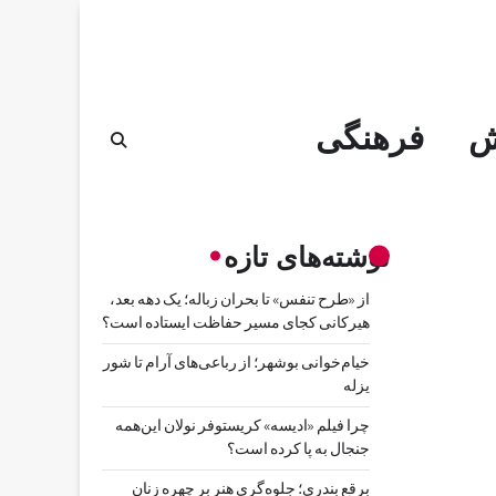
ش
فرهنگی
نوشته‌های تازه
از «طرح تنفس» تا بحران زباله؛ یک دهه بعد،
هیرکانی کجای مسیر حفاظت ایستاده است؟
خیام‌خوانی بوشهر؛ از رباعی‌های آرام تا شور
یزله
چرا فیلم «ادیسه» کریستوفر نولان این‌همه
جنجال به پا کرده است؟
برقع بندری؛ جلوه‌گری هنر بر چهره زنان