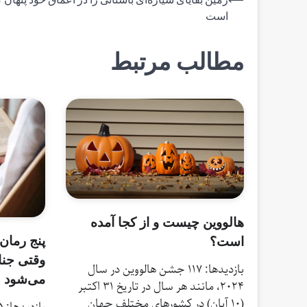
راهبری
⟵
زمین بقایای سیاره‌ای باستانی را در اعماق خود پنهان 
‌است
نوشته
مطالب مرتبط
هالووین چیست و از کجا آمده
پنج رمان
است؟
وقتی جنا
بازدیدها: 117 جشن هالووین در سال
می‌شود
۲۰۲۴، مانند هر سال در تاریخ ۳۱ اکتبر
(۱۰ آبان) در کشورهای مختلف جهان