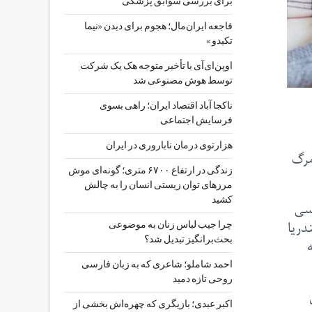
برای بررسی سوابق پزشکی
فاجعه ایران‌مال؛ هجوم برای دیدن «نیما
تکیدو »
اوپن‌ای‌آی با تأخیر متوجه هک یک شرکت
توسط هوش مصنوعی شد
ناکجا آباد اقتصاد ایران؛ راهی بسوی
فرسایش اجتماعی
هزارتوی درمان ناباروری در ایران
مرگ
زندگی در ارتفاع ۶۷۰۰ متری؛ گونه‌ای موش
مرزهای توان زیستی انسان را به چالش
کشید
رسی
دریا
چرا جیب‌ لباس زنان به موضوعی
بحث‌برانگیز تبدیل شد؟
 به
احمد شاملو؛ شاعری که به زبان فارسی
روحی تازه دمید
اکبر عبدی؛ بازیگری که چهره‌اش بخشی از