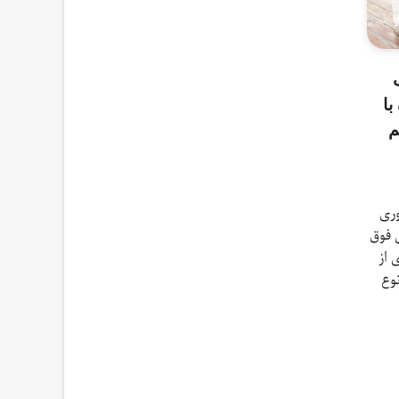
با
م
وری
 فوق
 ۳۲ بیماری از
وع