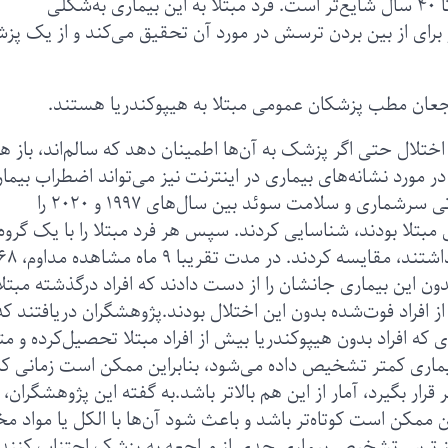
است در هر سنی رخ بدهد؛ هرچند بین سنین ۲۰ تا ۴۰ سال شایع‌تر است. فرد مبتلا به این بیماری به‌شکلی
 و برای از بین بردن ترسش در مورد آن تحقیق می‌کند و از یک پ
جعان مطب‌ پزشکان عمومی مبتلا به هیپوکندریا هستند.
اختلال حتی اگر پزشک به آن‌ها اطمینان دهد که سالم‌اند، باز ه
مورد نشانه‌های بیماری در اینترنت نیز می‌تواند اضطراب بیمار 
تشدید کند.پژوهشگران داده‌های پایگاه‌های اطلاعاتی سرشماری و سلامت سوئد بین سال‌های ۱۹۹۷ و ۲۰۲۰ را
نفری که هیپوکندریا نداشتند اما بیماری مشابهی داشتند، مقایسه
به خودبیمارانگاری و یک هزار و ۷۶۱ نفر بدون این بیماری جانشان را از دست دادند که افراد درگذشته مبتل
 افراد فوت‌شده بدون این اختلال بودند.پژوهشگران دریافتند که
 که افراد بدون هیپوکندریا بیش از افراد مبتلا تحصیل‌کرده و م
بیماری کمتر تشخیص داده می‌شود، بنابراین ممکن است زمانی که
ر بگیرد، آمار از این هم بالاتر باشد.به گفته این پژوهشگران،
 ممکن است کوتاه‌تر باشد و باعث شود آن‌ها با الکل یا مواد م
ز ترس تشخیص بیماری جدی از مراجعه به پزشک اجتناب کنند.