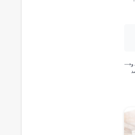
 و
⟶
د