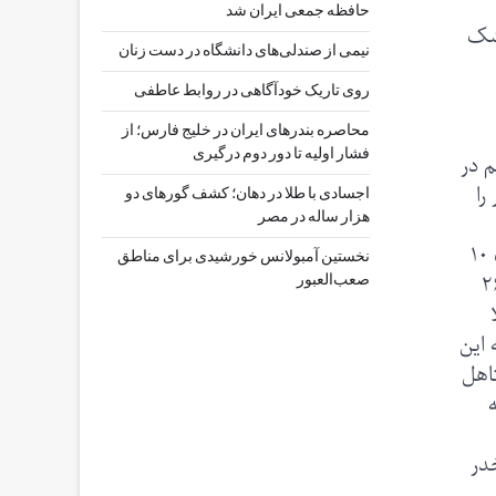
حافظه جمعی ایران شد
زشک
نیمی از صندلی‌های دانشگاه در دست زنان
روی تاریک خودآگاهی در روابط عاطفی
محاصره بندرهای ایران در خلیج فارس؛ از
فشار اولیه تا دور دوم درگیری
م در
را
اجسادی با طلا در دهان؛ کشف گورهای دو
هزار ساله در مصر
جمع‌آوری و چهار هزار و ۱۲۹ نفر را که به این بیماری مبتلا بودند، شناسایی کردند. سپس هر فرد مبتلا را با یک گروه ۱۰
نخستین آمبولانس خورشیدی برای مناطق
 کردند. در مدت تقریبا ۹ ماه مشاهده مداوم، ۲۶۸
صعب‌العبور
ا
 این
تاهل
خدر