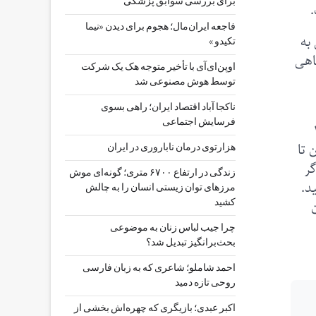
برای بررسی سوابق پزشکی
.
فاجعه ایران‌مال؛ هجوم برای دیدن «نیما
به
تکیدو »
اهی
اوپن‌ای‌آی با تأخیر متوجه هک یک شرکت
توسط هوش مصنوعی شد
ناکجا آباد اقتصاد ایران؛ راهی بسوی
فرسایش اجتماعی
سال ۲۰۲۲
 تا
هزارتوی درمان ناباروری در ایران
گر
زندگی در ارتفاع ۶۷۰۰ متری؛ گونه‌ای موش
د.
مرزهای توان زیستی انسان را به چالش
دان
کشید
چرا جیب‌ لباس زنان به موضوعی
بحث‌برانگیز تبدیل شد؟
احمد شاملو؛ شاعری که به زبان فارسی
روحی تازه دمید
اکبر عبدی؛ بازیگری که چهره‌اش بخشی از