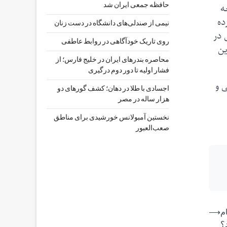
ه
حافظه جمعی ایران شد
 کرده
نیمی از صندلی‌های دانشگاه در دست زنان
 در
روی تاریک خودآگاهی در روابط عاطفی
تیار این
محاصره بندرهای ایران در خلیج فارس؛ از
فشار اولیه تا دور دوم درگیری
ردگی و
اجسادی با طلا در دهان؛ کشف گورهای دو
هزار ساله در مصر
نخستین آمبولانس خورشیدی برای مناطق
صعب‌العبور
م
⟶
؟