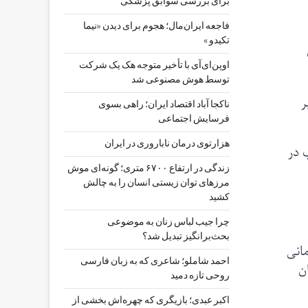
برای بررسی سوابق پزشکی
فاجعه ایران‌مال؛ هجوم برای دیدن «نیما
تکیدو »
ت
اوپن‌ای‌آی با تأخیر متوجه هک یک شرکت
توسط هوش مصنوعی شد
ر
ناکجا آباد اقتصاد ایران؛ راهی بسوی
فرسایش اجتماعی
هزارتوی درمان ناباروری در ایران
 در
زندگی در ارتفاع ۶۷۰۰ متری؛ گونه‌ای موش
مرزهای توان زیستی انسان را به چالش
کشید
چرا جیب‌ لباس زنان به موضوعی
بحث‌برانگیز تبدیل شد؟
انی
احمد شاملو؛ شاعری که به زبان فارسی
ن
روحی تازه دمید
اکبر عبدی؛ بازیگری که چهره‌اش بخشی از