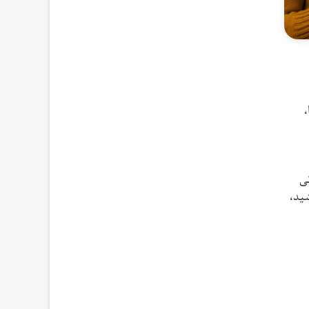
،
ی
شید،