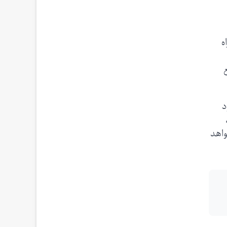
ه
د
واهد