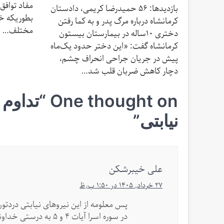
مفاد توافق
بازدیدها: 56 حمیدرضا کریمی، دادستان
بطوریکه خ
کرمانشاه درباره مرگ پدر و به کما رفتن
مختلف…
دختری ۱۰ساله در بیمارستان بیستون
کرمانشاه گفت: «این دختر حدود یک‌ماه
پیش در جریان جراحی انحراف چشم،
دچار کاهش ضربان قلب شد…
One thought on “
تداوم
نیابتی
”
علی خیبرشکن
۲۷ خرداد, ۱۴۰۵ در ۱:۵۰ ب٫ظ
پس معلومه از این نیروهای نیابتی دردتو
در سوره اسرا آیات 4 و 5 به درستی خداوند سرنوشت شما را تعیین نموده خواهی دید چه خواهد شد.