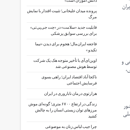
دانش آموزان است؟
ران
پرونده میدان علیخانی؛ تثبیت اقتدار با نمایش
مرگ
قابلیت جدید «سلامت» در «چت ‌جی‌پی‌تی»
برای بررسی سوابق پزشکی
فاجعه ایران‌مال؛ هجوم برای دیدن «نیما
تکیدو »
ی و
اوپن‌ای‌آی با تأخیر متوجه هک یک شرکت
توسط هوش مصنوعی شد
،
ناکجا آباد اقتصاد ایران؛ راهی بسوی
فرسایش اجتماعی
هزارتوی درمان ناباروری در ایران
ور
زندگی در ارتفاع ۶۷۰۰ متری؛ گونه‌ای موش
مرزهای توان زیستی انسان را به چالش
لی
کشید
چرا جیب‌ لباس زنان به موضوعی