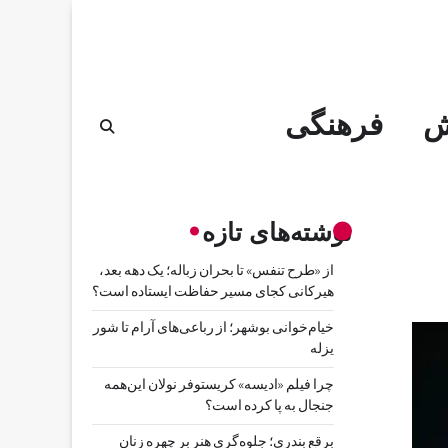
ش
فرهنگی
نوشته‌های تازه
از «طرح تنفس» تا بحران زباله؛ یک دهه بعد،
هیرکانی کجای مسیر حفاظت ایستاده است؟
خیام‌خوانی بوشهر؛ از رباعی‌های آرام تا شور
یزله
چرا فیلم «ادیسه» کریستوفر نولان این‌همه
جنجال به پا کرده است؟
برقع بندری؛ جلوه‌گری هنر بر چهره زنان