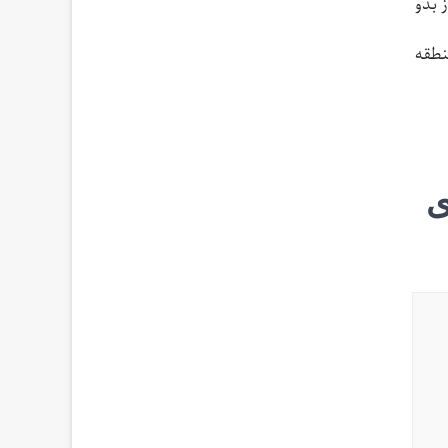
 بدو
نطقه
ی