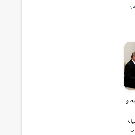
ز
⟶
ه و
میانه
می