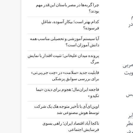
چرا گربه‌ها در مصر باستان این‌قدر مهم
بودند؟
در
کدام بهتر است؛ بیکارِ آسوده، شاغلِ
فرسوده؟
آیا سیستم آموزشی و تحصیلی مناسب همه
دانش آموزان است؟
پرونده میدان علیخانی؛ تثبیت اقتدار با نمایش
سرمربی
مرگ
نوبت
قابلیت جدید «سلامت» در «چت ‌جی‌پی‌تی»
برای بررسی سوابق پزشکی
فاجعه ایران‌مال؛ هجوم برای دیدن «نیما
ریس
تکیدو »
اوپن‌ای‌آی با تأخیر متوجه هک یک شرکت
بر
توسط هوش مصنوعی شد
طر
ناکجا آباد اقتصاد ایران؛ راهی بسوی
د.
فرسایش اجتماعی