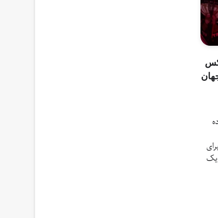
کس
هان
ه
رای
 یک