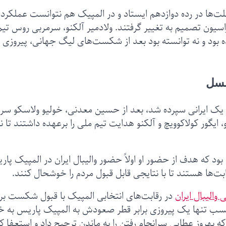
ر لیگ ملت‌ها در رده دوازدهم ایستاد و در المپیک هم نتوانست عملکرد
اسیون تصمیم به تغییر گرفتند. ولادمیر آلکنو، سرمربی روس تیم
ه بود و نه توانسته بود بعد از شکست‌های لیگ جهانی، پیروزی 
نسل
در فنی تیم ملی ایران بعد از ۱۱ سال به یک ایرانی سپرده شد، بعد از حسین معدنی، خولیو ولاسکو 
و، ایگور کولاکوویچ و آلکنو هدایت تیم ملی را برعهده داشتند تا 
بود که هدف از حضور او اولاً حضور والیبال ایران در المپیک پا
ت‌ها هستند تا با نتایجی قابل قبول مردم را خوشحال کنند.
 والیبال ایران
در رقابت‌های انتخابی المپیک با قبول شکست برا
کسب تنها یک پیروزی برابر قطر صعودش به المپیک پاریس به خ
بهروز عطایی سرانجام رفتن را به ماندن ترجیح داد و استعفا کر