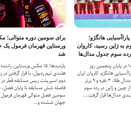
پاراآسیایی هانگژو؛
برای سومین دوره متوالی؛ م
م به ژاپن رسید، کاروان
ورستاپن قهرمان فرمول یک ج
 رده سوم جدول مدال‌ها
شد
بازدیدها: 18 در پایان پنجمین روز
بازدیدها: 15 مکس ورستاپن، راننده
راآسیایی هانگژو، کاروان ایران
هلندی تیم ردبول، با قرار گرفتن در رد
با کسب ۷ مدال طلا، ۳ نقره و ۹ برنز
دوم اسپرینت ریس مسابقه قطر در
ز چین و ژاپن در رده سوم
فاصله شش مسابقه تا پایان فصل، ب
ندی مدال‌ها قرار گرفت.…
سومین فصل متوالی قهرمان فرمول
جهان ششده و…