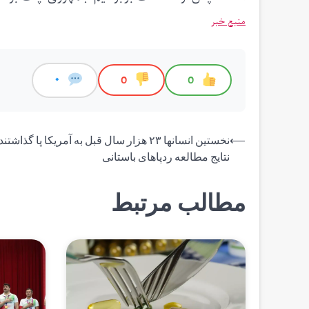
منبع خبر
0
0
0
راهبری
⟵
نخستین انسانها ۲۳ هزار سال قبل به آمریکا پا گذاش
نتایج مطالعه ردپاهای باستانی
نوشته
مطالب مرتبط