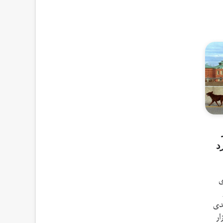
د
ی
دی
 سالانه ۶۰ هزار