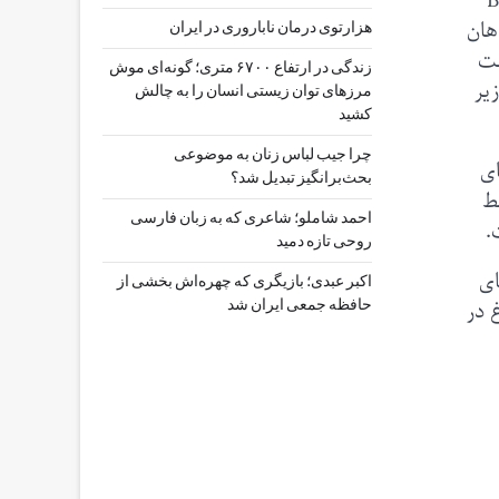
ارلا (Boncuklu
هان
هزارتوی درمان ناباروری در ایران
۱۱ هزار سال قدمت
زندگی در ارتفاع ۶۷۰۰ متری؛ گونه‌ای موش
یر
مرزهای توان زیستی انسان را به چالش
کشید
چرا جیب‌ لباس زنان به موضوعی
‌های
بحث‌برانگیز تبدیل شد؟
ط
احمد شاملو؛ شاعری که به زبان فارسی
.
روحی تازه دمید
ای
اکبر عبدی؛ بازیگری که چهره‌اش بخشی از
 در
حافظه جمعی ایران شد