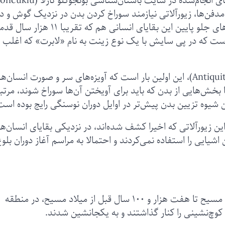
به گزارش یاهولایف،‌ اکنون، تجزیه و تحلیل کاوش‌های انجام‌شده در سایت باستان‌شناسی بونجوکلو ت
ر مدفن‌ها، زیورآلاتی نیازمند سوراخ کردن بدن در نزدیک گوش و د
متوفی قرار دارند. مدل فرسایش و ساییدگی دندان‌های جلو پایین این بقایای انسانی هم که تقریبا 
است که در پی سایش با یک نوع زینت به نام «لابرت» که اغلب ز
طبق گزارش محققان در نشریه «دوران باستان» (Antiquity)، این اولین بار است که آویزه‌های سر و صورت انسان
ش‌‌‌‌هایی از بدن که باید برای آویختن آن‌ها سوراخ شوند، مرتب
ن شیوه تزیین بدن پیش‌تر در اوایل دوران نوسنگی رایج بوده است
 این زیورآلاتی که اخیرا کشف شده‌اند‌، در نزدیکی بقایای انسان‌ه
ایی را استفاده نمی‌کردند و احتمالا به مراسم آغاز دوران بلوغ
شکارچیان از حدود ۱۰ هزار و۳۰۰ سال قبل از میلاد مسیح تا هفت هزار و ۱۰۰ سال قبل از میلاد مسیح، در منطقه
کوچ‌نشینی را کنار ‌‌گذاشتند و به یکجا‌نشین شدند.