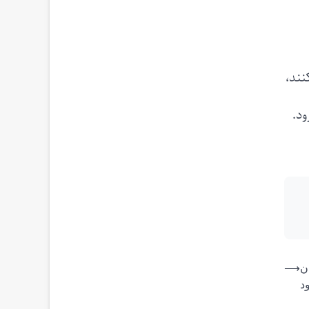
نند،
ود.
ن
⟶
د