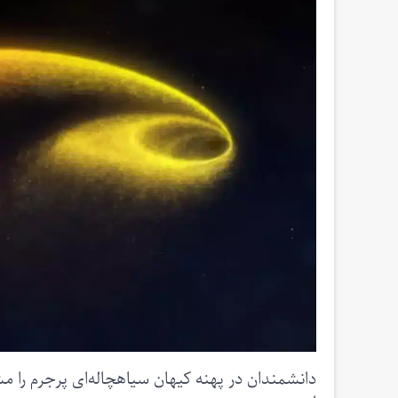
دانشمندان در پهنه کیهان سیاهچاله‌ای پرجرم را م