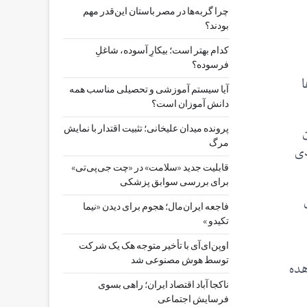
چرا گربه‌ها در مصر باستان این‌قدر مهم
بودند؟
کدام بهتر است؛ بیکارِ آسوده، شاغلِ
فرسوده؟
ا
آیا سیستم آموزشی و تحصیلی مناسب همه
دانش آموزان است؟
پرونده میدان علیخانی؛ تثبیت اقتدار با نمایش
مرگ
دی
قابلیت جدید «سلامت» در «چت ‌جی‌پی‌تی»
برای بررسی سوابق پزشکی
فاجعه ایران‌مال؛ هجوم برای دیدن «نیما
تکیدو »
اوپن‌ای‌آی با تأخیر متوجه هک یک شرکت
توسط هوش مصنوعی شد
هده
ناکجا آباد اقتصاد ایران؛ راهی بسوی
فرسایش اجتماعی