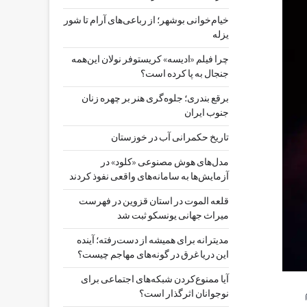
خیام‌خوانی بوشهر؛ از رباعی‌های آرام تا شور
یزله
چرا فیلم «ادیسه» کریستوفر نولان این‌همه
جنجال به پا کرده است؟
برقع بندری؛ جلوه‌گری هنر بر چهره زنان
جنوب ایران
تاریخ حکمرانی آب در خوزستان
مدل‌های هوش مصنوعی «کلود» در
آزمایش‌ها به سامانه‌های واقعی نفوذ کردند
قلعه الموت در استان قزوین در فهرست
میراث جهانی یونسکو ثبت شد
مدیترانه برای همیشه از دست‌رفته؛ آینده
این دریا غرق در گونه‌های مهاجم چیست؟
آیا ممنوع‌کردن شبکه‌های اجتماعی برای
نوجوانان اثرگذار است؟