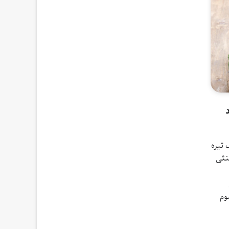
برگ تیره
نثی‌
وم