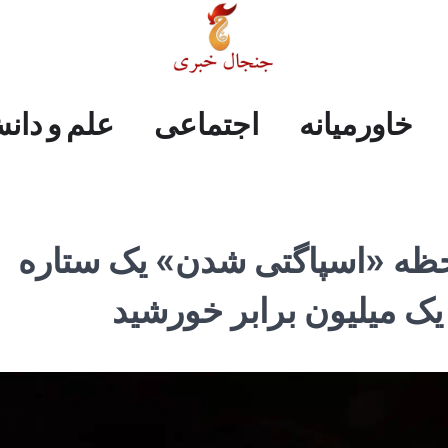
علم
ایران
جهان
صفحه
فرهنگی
اجتماعی
خاورمیانه
خاورمیانه
اجتماعی
علم و دان
و
اول
دانش
لحظه «اسپاگتی‌ شدن» یک ستاره
یک میلیون برابر خورشید