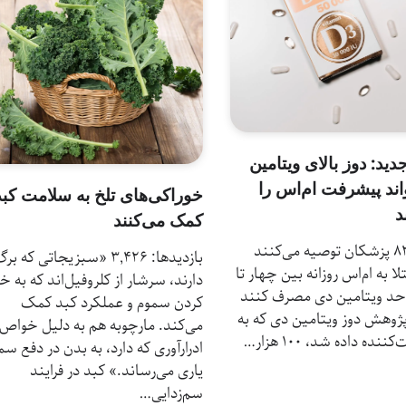
د: دوز بالای ویتامین
اند پیشرفت ام‌اس را
خوراکی‌های تلخ به سلامت کبد
د
کمک می‌کنند
بازدیدها: 83 پزشکان توصیه می‌کنند
بازدیدها: 3,426 «سبزیجاتی که 
لا به ام‌اس روزانه بین چهار تا
دارند، سرشار از کلروفیل‌اند که به خ
واحد ویتامین دی مصرف کنند
کردن سموم و عملکرد کبد کمک
 پژوهش دوز ویتامین دی که به
می‌کند. مارچوبه هم به دلیل خواص
نده داده شد، ۱۰۰ هزار…
ادرارآوری که دارد، به بدن در دفع سم
یاری می‌رساند.» کبد در فرایند
سم‌زدایی…